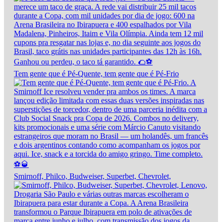
Tem gente que é Pé-Quente, tem gente que é Pé-Frio
Smirnoff, Philco, Budweiser, Superbet, Chevrolet,