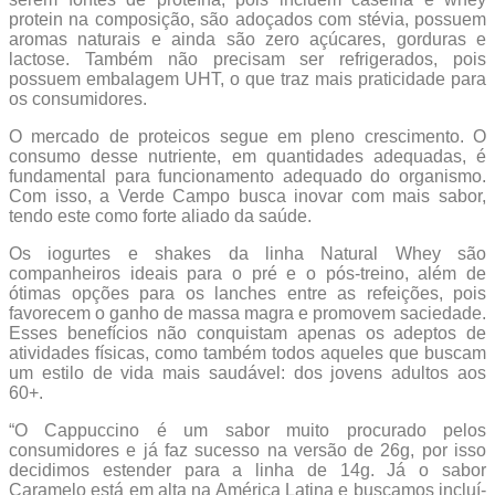
protein na composição, são adoçados com stévia, possuem
aromas naturais e ainda são zero açúcares, gorduras e
lactose. Também não precisam ser refrigerados, pois
possuem embalagem UHT, o que traz mais praticidade para
os consumidores.
O mercado de proteicos segue em pleno crescimento. O
consumo desse nutriente, em quantidades adequadas, é
fundamental para funcionamento adequado do organismo.
Com isso, a Verde Campo busca inovar com mais sabor,
tendo este como forte aliado da saúde.
Os iogurtes e shakes da linha Natural Whey são
companheiros ideais para o pré e o pós-treino, além de
ótimas opções para os lanches entre as refeições, pois
favorecem o ganho de massa magra e promovem saciedade.
Esses benefícios não conquistam apenas os adeptos de
atividades físicas, como também todos aqueles que buscam
um estilo de vida mais saudável: dos jovens adultos aos
60+.
“O Cappuccino é um sabor muito procurado pelos
consumidores e já faz sucesso na versão de 26g, por isso
decidimos estender para a linha de 14g. Já o sabor
Caramelo está em alta na América Latina e buscamos incluí-