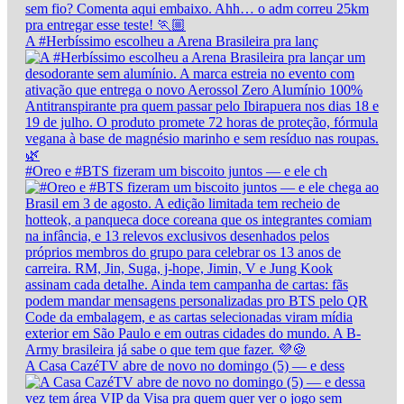
A #Herbíssimo escolheu a Arena Brasileira pra lanç
#Oreo e #BTS fizeram um biscoito juntos — e ele ch
A Casa CazéTV abre de novo no domingo (5) — e dess