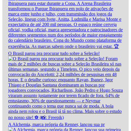
O Brasil parou pra procurar tudo sobre a Seleção!
A Alchemia, marca própria da Renner, lançou sua pr