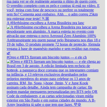
A #Herbíssimo escolheu a Arena Brasileira pra lanç
#Oreo e #BTS fizeram um biscoito juntos — e ele ch