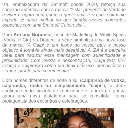
Iza, embaixadora da Smirnoff desde 2020, reforça sua
conexão autêntica com a marca:
“Estar presente de verdade
e viver o agora com quem a gente ama é o que realmente
importa. E nada melhor do que brindar esses momentos
especiais com uma Smirnoff Caipiroska”
.
Para
Adriana Nogueira
, head de Marketing de White Spirits
(Vodka e Gin) da Diageo, a série simboliza uma nova fase
da marca:
“A Caipi é um ícone do nosso país e nosso
objetivo é torná-la ainda mais desejável. A IZA é a parceira
ideal para traduzir essa mensagem com autenticidade e
proximidade. Com leveza e descontração, ‘Caipi feat. IZA’
reforça a caipiroska como um drink clássico, democrático e
sempre pronto para se reinventar”
.
Com nomes diferentes de norte a sul (
caipirinha de vodka,
caipiroska, roska ou simplesmente “caipi”
), o drink
continua sendo símbolo de criatividade e conexão, e ganha
agora uma nova plataforma para se consolidar como
protagonista dos encontros e celebrações.