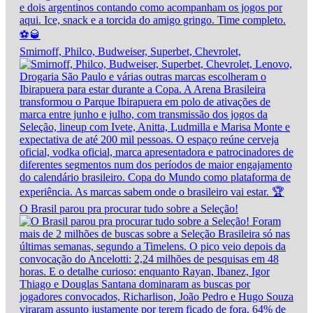
Smirnoff, Philco, Budweiser, Superbet, Chevrolet,
O Brasil parou pra procurar tudo sobre a Seleção!