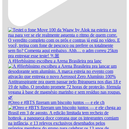
A #Herbíssimo escolheu a Arena Brasileira pra lanç
#Oreo e #BTS fizeram um biscoito juntos — e ele ch