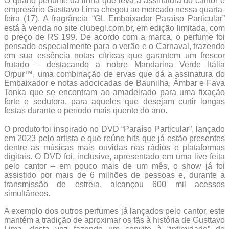
O quarto perfume da linha que leva a assinatura do cantor e
empresário Gusttavo Lima chegou ao mercado nessa quarta-
feira (17). A fragrância “GL Embaixador Paraíso Particular”
está à venda no site clubegl.com.br, em edição limitada, com
o preço de R$ 199. De acordo com a marca, o perfume foi
pensado especialmente para o verão e o Carnaval, trazendo
em sua essência notas cítricas que garantem um frescor
frutado – destacando a nobre Mandarina Verde Itália
Orpur™, uma combinação de ervas que dá a assinatura do
Embaixador e notas adocicadas de Baunilha, Âmbar e Fava
Tonka que se encontram ao amadeirado para uma fixação
forte e sedutora, para aqueles que desejam curtir longas
festas durante o período mais quente do ano.
O produto foi inspirado no DVD “Paraíso Particular”, lançado
em 2023 pelo artista e que reúne hits que já estão presentes
dentre as músicas mais ouvidas nas rádios e plataformas
digitais. O DVD foi, inclusive, apresentado em uma live feita
pelo cantor – em pouco mais de um mês, o show já foi
assistido por mais de 6 milhões de pessoas e, durante a
transmissão de estreia, alcançou 600 mil acessos
simultâneos.
A exemplo dos outros perfumes já lançados pelo cantor, este
mantém a tradição de aproximar os fãs à história de Gusttavo