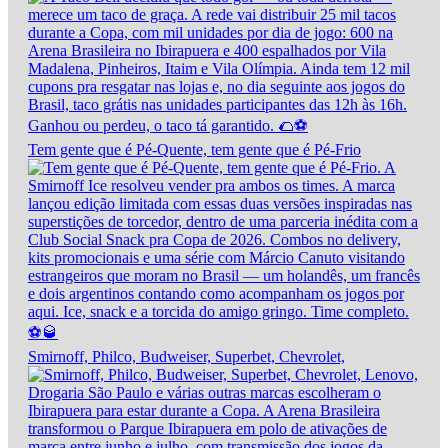
Tem gente que é Pé-Quente, tem gente que é Pé-Frio
Smirnoff, Philco, Budweiser, Superbet, Chevrolet,