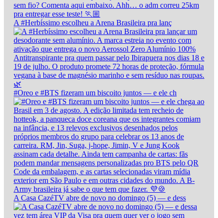
A #Herbíssimo escolheu a Arena Brasileira pra lanç
#Oreo e #BTS fizeram um biscoito juntos — e ele ch
A Casa CazéTV abre de novo no domingo (5) — e dess