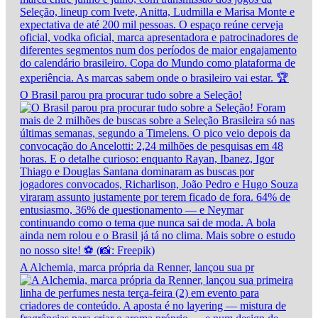
O Brasil parou pra procurar tudo sobre a Seleção!
A Alchemia, marca própria da Renner, lançou sua pr