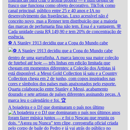
⚽ A Stanley 1913 decidiu que a Copa do Mundo cabe
A boiadeira e o DJ que dominaram o país nos último