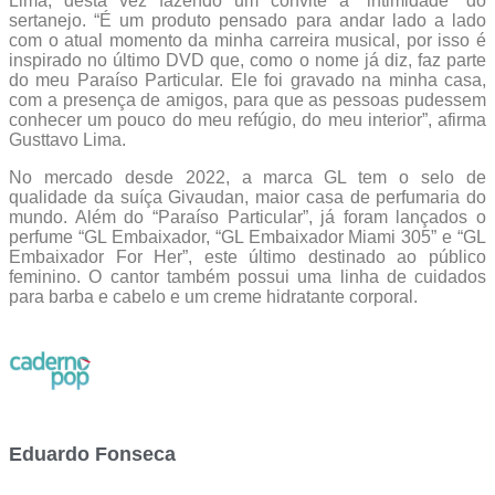
Lima, desta vez fazendo um convite à “intimidade” do
sertanejo. “É um produto pensado para andar lado a lado
com o atual momento da minha carreira musical, por isso é
inspirado no último DVD que, como o nome já diz, faz parte
do meu Paraíso Particular. Ele foi gravado na minha casa,
com a presença de amigos, para que as pessoas pudessem
conhecer um pouco do meu refúgio, do meu interior”, afirma
Gusttavo Lima.
No mercado desde 2022, a marca GL tem o selo de
qualidade da suíça Givaudan, maior casa de perfumaria do
mundo. Além do “Paraíso Particular”, já foram lançados o
perfume “GL Embaixador, “GL Embaixador Miami 305” e “GL
Embaixador For Her”, este último destinado ao público
feminino. O cantor também possui uma linha de cuidados
para barba e cabelo e um creme hidratante corporal.
Eduardo Fonseca