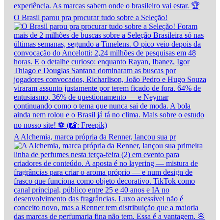
O Brasil parou pra procurar tudo sobre a Seleção!
A Alchemia, marca própria da Renner, lançou sua pr