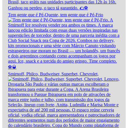
Tem gente que é Pé-Quente, tem gente que é Pé-Frio
Smirnoff, Philco, Budweiser, Superbet, Chevrolet,