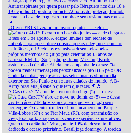
#Oreo e #BTS fizeram um biscoito juntos — e ele ch
A Casa CazéTV abre de novo no domingo (5) — e dess