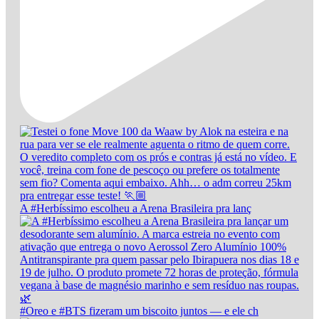
A #Herbíssimo escolheu a Arena Brasileira pra lanç
#Oreo e #BTS fizeram um biscoito juntos — e ele ch