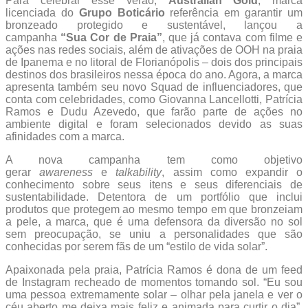
Para celebrar esse verão,
Australian Gold
, marca
licenciada do
Grupo Boticário
referência em garantir um
bronzeado protegido e sustentável, lançou a
campanha
“Sua Cor de Praia”
, que já contava com filme e
ações nas redes sociais, além de ativações de OOH na praia
de Ipanema e no litoral de Florianópolis – dois dos principais
destinos dos brasileiros nessa época do ano. Agora, a marca
apresenta também seu novo Squad de influenciadores, que
conta com celebridades, como Giovanna Lancellotti, Patrícia
Ramos e Dudu Azevedo, que farão parte de ações no
ambiente digital e foram selecionados devido as suas
afinidades com a marca.
A nova campanha tem como objetivo
gerar
awareness
e
talkability
, assim como expandir o
conhecimento sobre seus itens e seus diferenciais de
sustentabilidade. Detentora de um portfólio que inclui
produtos que protegem ao mesmo tempo em que bronzeiam
a pele, a marca, que é uma defensora da diversão no sol
sem preocupação, se uniu a personalidades que são
conhecidas por serem fãs de um “estilo de vida solar”.
Apaixonada pela praia, Patrícia Ramos é dona de um feed
de Instagram recheado de momentos tomando sol. “Eu sou
uma pessoa extremamente solar – olhar pela janela e ver o
céu aberto me deixa mais feliz e animada para curtir o dia”,