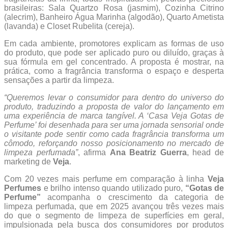
brasileiras: Sala Quartzo Rosa (jasmim), Cozinha Citrino
(alecrim), Banheiro Água Marinha (algodão), Quarto Ametista
(lavanda) e Closet Rubelita (cereja).
Em cada ambiente, promotores explicam as formas de uso
do produto, que pode ser aplicado puro ou diluído, graças à
sua fórmula em gel concentrado. A proposta é mostrar, na
prática, como a fragrância transforma o espaço e desperta
sensações a partir da limpeza.
“Queremos levar o consumidor para dentro do universo do
produto, traduzindo a proposta de valor do lançamento em
uma experiência de marca tangível. A ‘Casa Veja Gotas de
Perfume’ foi desenhada para ser uma jornada sensorial onde
o visitante pode sentir como cada fragrância transforma um
cômodo, reforçando nosso posicionamento no mercado de
limpeza perfumada”
, afirma
Ana Beatriz Guerra
, head de
marketing de
Veja
.
Com 20 vezes mais perfume em comparação à linha
Veja
Perfumes
e brilho intenso quando utilizado puro,
“Gotas de
Perfume”
acompanha o crescimento da categoria de
limpeza perfumada, que em 2025 avançou três vezes mais
do que o segmento de limpeza de superfícies em geral,
impulsionada pela busca dos consumidores por produtos