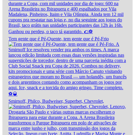
Tem gente que é Pé-Quente, tem gente que é Pé-Frio
Smirnoff, Philco, Budweiser, Superbet, Chevrolet,