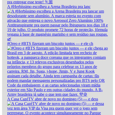
A #Herbíssimo escolheu a Arena Brasileira pra lanç
#Oreo e #BTS fizeram um biscoito juntos — e ele ch
A Casa CazéTV abre de novo no domingo (5) — e dess