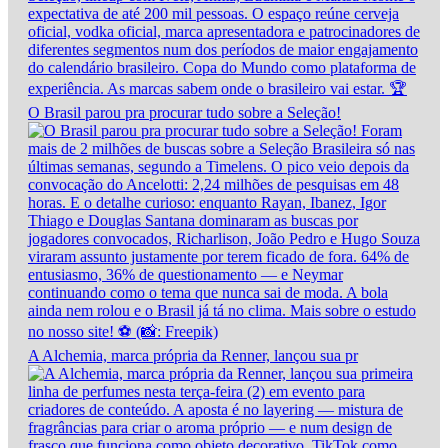
O Brasil parou pra procurar tudo sobre a Seleção!
A Alchemia, marca própria da Renner, lançou sua pr