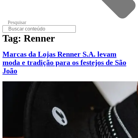
Pesquisar
Tag:
Renner
Marcas da Lojas Renner S.A. levam
moda e tradição para os festejos de São
João