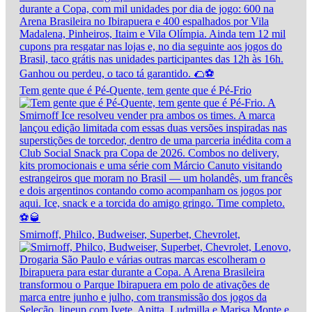
Tem gente que é Pé-Quente, tem gente que é Pé-Frio
Smirnoff, Philco, Budweiser, Superbet, Chevrolet,