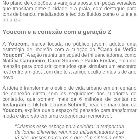
No plano de coleções, a varejista aposta em peças versáteis
que transitam entre a cidade e a praia, com destaque para
tons de branco, metalizados e tecidos fluidos como o tule e a
organza.
Youcom e a conexão com a geração Z
A
Youcom
, marca focada no público jovem, adotou uma
estratégia de imersão com a criação da
“Casa de Verão
Youcom”
. A ação reuniu um squad de influenciadores, como
Natália Cangueiro
,
Carol Soares
e
Paulo Freitas
, em uma
mansão para produzir conteúdos que simulam um encontro
real entre amigos, com direito a amigo oculto e rituais de ano
novo.
A ideia é transformar o estilo de vida urbano em um cenário
de conexão direta com os seguidores dos criadores de
conteúdo, que somam mais de 6 milhões de contas no
Instagram
e
TikTok
.
Louise Schmitt
, head de marketing da
Youcom
, explica que o espaço foi pensado para transformar
moda e diversão em uma experiência memorável.
“Criamos esse espaço para celebrar a temporada
de forma diferente, reunindo influenciadores que
já são nossos parceiros e que têm sintonia entre