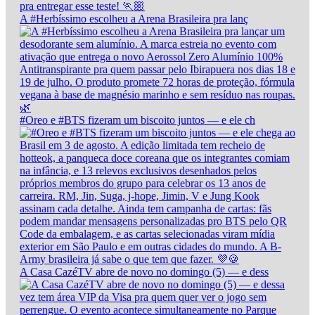
A #Herbíssimo escolheu a Arena Brasileira pra lanç
#Oreo e #BTS fizeram um biscoito juntos — e ele ch
A Casa CazéTV abre de novo no domingo (5) — e dess