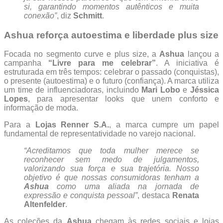
si, garantindo momentos autênticos e muita
conexão”
, diz
Schmitt
.
Ashua reforça autoestima e liberdade plus size
Focada no segmento curve e plus size, a
Ashua
lançou a
campanha
“Livre para me celebrar”
. A iniciativa é
estruturada em três tempos: celebrar o passado (conquistas),
o presente (autoestima) e o futuro (confiança). A marca utiliza
um time de influenciadoras, incluindo
Mari Lobo
e
Jéssica
Lopes
, para apresentar looks que unem conforto e
informação de moda.
Para a
Lojas Renner S.A.
, a marca cumpre um papel
fundamental de representatividade no varejo nacional.
“Acreditamos que toda mulher merece se
reconhecer sem medo de julgamentos,
valorizando sua força e sua trajetória. Nosso
objetivo é que nossas consumidoras tenham a
Ashua
como uma aliada na jornada de
expressão e conquista pessoal”
, destaca
Renata
Altenfelder
.
As coleções da
Ashua
chegam às redes sociais e lojas