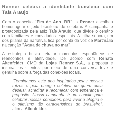
Renner celebra a identidade brasileira com
Taís Araujo
Com o conceito
“Fim de Ano .BR”
, a
Renner
escolheu
homenagear o jeito brasileiro de celebrar. A campanha é
protagonizada pela atriz
Taís Araujo
, que divide o cenário
com familiares e convidados especiais. A trilha sonora, um
dos pilares da narrativa, fica por conta da voz de
Mart’nália
na canção
“Água de chuva no mar”
.
A estratégia busca retratar momentos espontâneos de
reencontros e afetividade. De acordo com
Renata
Altenfelder
, CMO da
Lojas Renner S.A.
, a proposta é
inspirar os clientes por meio de uma conversa leve e
genuína sobre a força das conexões locais.
“Terminamos este ano inspirados pelas nossas
raízes e pela energia coletiva de quem ousa
desejar, acreditar e recomeçar com esperança e
propósito. Nossa campanha é um convite para
celebrar nossas conexões, para viver a alegria e
o otimismo tão característicos do brasileiro”
,
afirma
Altenfelder
.