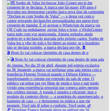
🎬 Bom Ar vai colocar cheirinho de casa dentro de u
🍕 Henrique Fogaça fazendo pizza na airfryer em 10