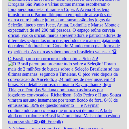
O Brasil parou pra procurar tudo sobre a Seleção!
A Alchemia, marca própria da Renner, lançou sua pr