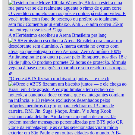
A #Herbíssimo escolheu a Arena Brasileira pra lanç
#Oreo e #BTS fizeram um biscoito juntos — e ele ch