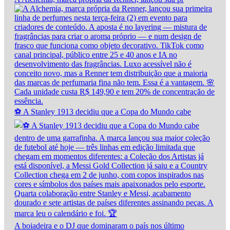
⚽ A Stanley 1913 decidiu que a Copa do Mundo cabe
A boiadeira e o DJ que dominaram o país nos último