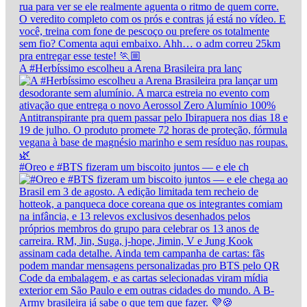
A #Herbíssimo escolheu a Arena Brasileira pra lanç
#Oreo e #BTS fizeram um biscoito juntos — e ele ch