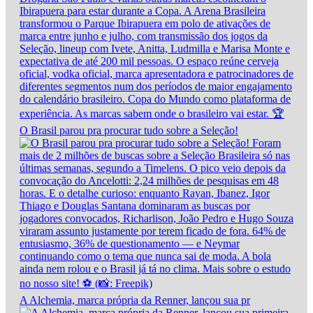
O Brasil parou pra procurar tudo sobre a Seleção!
A Alchemia, marca própria da Renner, lançou sua pr