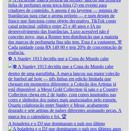
⚽ A Stanley 1913 decidiu que a Copa do Mundo cabe
A boiadeira e o DJ que dominaram o país nos último