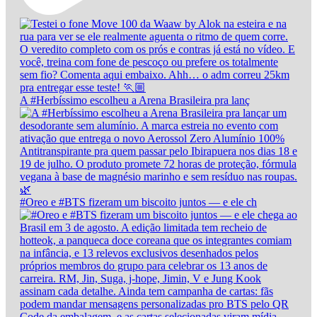
A #Herbíssimo escolheu a Arena Brasileira pra lanç
#Oreo e #BTS fizeram um biscoito juntos — e ele ch