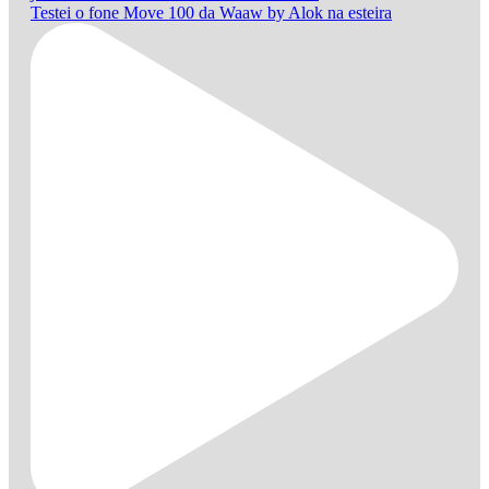
Testei o fone Move 100 da Waaw by Alok na esteira