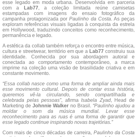
esse legado em moda urbana. Desenvolvida em parceria
com a
Lab77
, a coleção limitada reúne camisetas
estampadas com imagens do ensaio fotográfico da
campanha protagonizada por
Paulinho da Costa
. As peças
exploram referências visuais ligadas à conquista da estrela
em Hollywood, traduzindo conceitos como reconhecimento,
permanência e legado.
A estética da collab também reforça o encontro entre música,
cultura e streetwear, território em que a
Lab77
construiu sua
identidade. Conhecida por sua abordagem autoral e
conectada ao comportamento contemporâneo, a marca
imprime na coleção uma visão de brasilidade criativa e em
constante movimento.
“Essa collab nasce como uma forma de ampliar ainda mais
esse movimento cultural. Depois de contar essa história,
queremos vê-la circulando, sendo compartilhada e
celebrada pelas pessoas”
, afirma
Isabela Zyad
, Head de
Marketing de
Johnnie Walker
no Brasil.
“Paulinho ajudou a
moldar o som da música mundial. Levar esse
reconhecimento para as ruas é uma forma de garantir que
esse legado continue inspirando novas trajetórias.”
Com mais de cinco décadas de carreira,
Paulinho da Costa