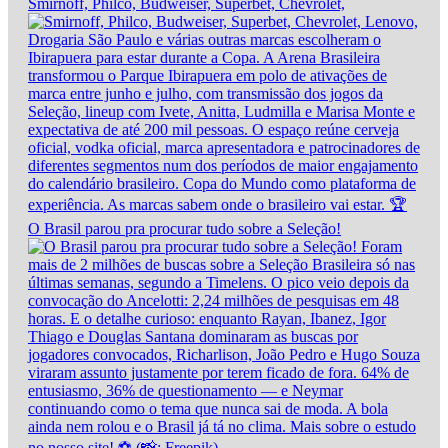
Smirnoff, Philco, Budweiser, Superbet, Chevrolet,
O Brasil parou pra procurar tudo sobre a Seleção!