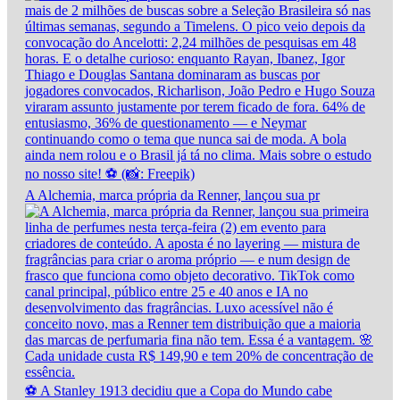
A Alchemia, marca própria da Renner, lançou sua pr
⚽ A Stanley 1913 decidiu que a Copa do Mundo cabe