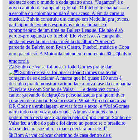
💌 Sonho de Valsa foi buscar João Gomes pra te dar
🎬 Bom Ar vai colocar cheirinho de casa dentro de u