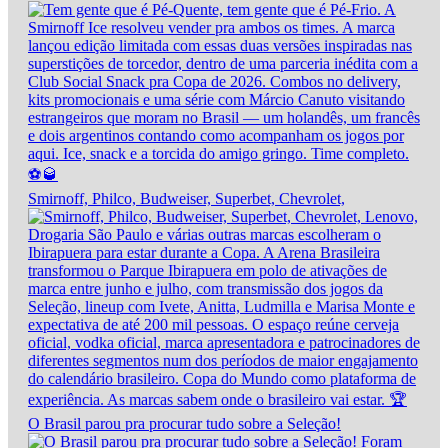
Smirnoff, Philco, Budweiser, Superbet, Chevrolet,
O Brasil parou pra procurar tudo sobre a Seleção!