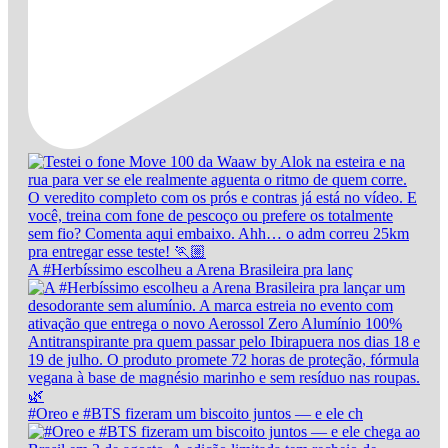
A #Herbíssimo escolheu a Arena Brasileira pra lanç
#Oreo e #BTS fizeram um biscoito juntos — e ele ch