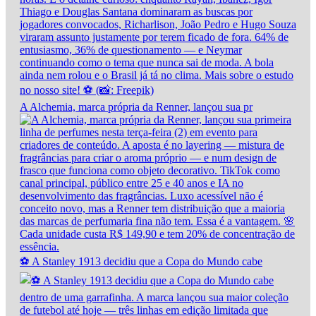
A Alchemia, marca própria da Renner, lançou sua pr
⚽ A Stanley 1913 decidiu que a Copa do Mundo cabe