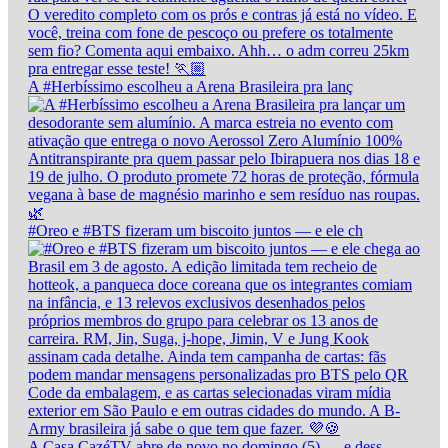
A #Herbíssimo escolheu a Arena Brasileira pra lanç
#Oreo e #BTS fizeram um biscoito juntos — e ele ch
A Casa CazéTV abre de novo no domingo (5) — e dess