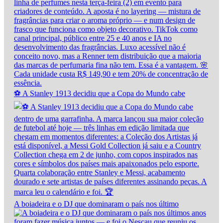
⚽ A Stanley 1913 decidiu que a Copa do Mundo cabe
A boiadeira e o DJ que dominaram o país nos último