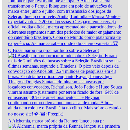
O Brasil parou pra procurar tudo sobre a Seleção!
A Alchemia, marca própria da Renner, lançou sua pr