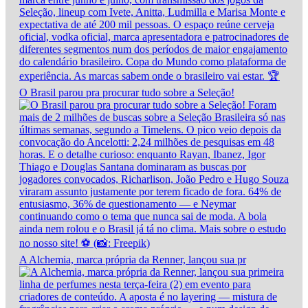
O Brasil parou pra procurar tudo sobre a Seleção!
A Alchemia, marca própria da Renner, lançou sua pr