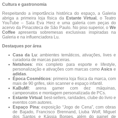
Cultura e gastronomia
Respeitando a importância histórica do espaço, a Galeria
abriga a primeira loja física da
Estante Virtual
, o Teatro
YouTube – Sala Eva Herz e uma galeria com peças do
acervo da Pinacoteca de São Paulo. No piso superior, o
We
Coffee
apresenta sobremesas exclusivas inspiradas na
Galeria e na influenciadora Lu.
Destaques por área
Casa da Lu
: ambientes temáticos, ativações, lives e
curadoria de marcas parceiras.
Netshoes
: mix completo para esporte e lifestyle,
personalização e ativações com marcas como
Asics
e
adidas
.
Época Cosméticos
: primeira loja física da marca, com
mais de 90 grifes, skin scanner e espaço infantil.
KaBuM!
: arena gamer com dez máquinas,
campeonatos e montagem personalizada de PCs.
Estante Virtual
: best-sellers, raridades, clube do livro e
eventos com autores.
Espaço Pina
: exposição “Jogo de Cena”, com obras
de Bajado, Francisco Brennand, Liuba Wolf, Miguel
dos Santos e Kássia Borges, além do painel de