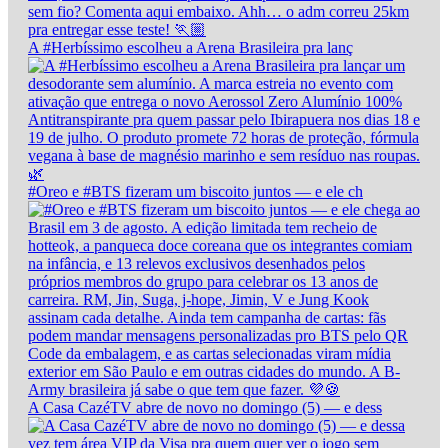
A #Herbíssimo escolheu a Arena Brasileira pra lanç
#Oreo e #BTS fizeram um biscoito juntos — e ele ch
A Casa CazéTV abre de novo no domingo (5) — e dess