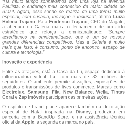
“Há muito tempo sonhávamos com uma loja na avenida
Paulista, o endereço mais conhecido da maior cidade do
Brasil. Agora, esse sonho se realiza de uma forma muito
especial, com ousadia, inovação e inclusão”
, afirma
Luiza
Helena Trajano
. Para
Frederico Trajano
, CEO do Magalu,
a abertura da Galeria marca o fechamento de um ciclo
estratégico que reforça a omnicanalidade:
“Sempre
acreditamos na omnicanalidade, que é um de nossos
grandes diferenciais competitivos. Mas a Galeria é muito
mais que isso: é consumo, ponto de encontro, espaço de
cultura e tecnologia.”
Inovação e experiência
Entre as atrações, está a Casa da Lu, espaço dedicado à
influenciadora virtual
Lu
, com mais de 32 milhões de
seguidores. O ambiente permite ativações, exposições de
produtos e transmissões de lives commerce. Marcas como
Electrolux
,
Samsung
,
Fila
,
New Balance
,
Wella
,
Tintas
Coral
e
Zap Imóveis
participam das primeiras ações.
O espírito de brand place aparece também na decoração
especial de Natal inspirada na
Disney
, produzida em
parceria com a BandUp Store, e na assistência técnica
oficial da
Apple
, a segunda da marca no país.