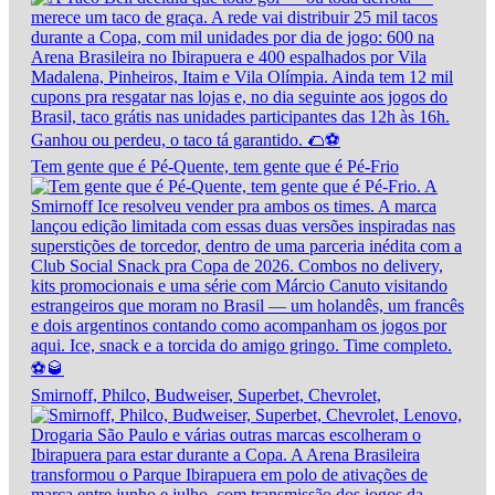
Tem gente que é Pé-Quente, tem gente que é Pé-Frio
Smirnoff, Philco, Budweiser, Superbet, Chevrolet,