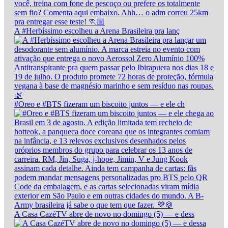
A #Herbíssimo escolheu a Arena Brasileira pra lanç
#Oreo e #BTS fizeram um biscoito juntos — e ele ch
A Casa CazéTV abre de novo no domingo (5) — e dess