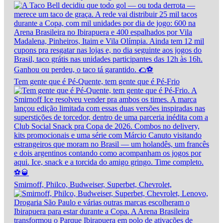
Tem gente que é Pé-Quente, tem gente que é Pé-Frio
Smirnoff, Philco, Budweiser, Superbet, Chevrolet,