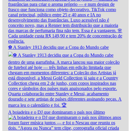
⚽ A Stanley 1913 decidiu que a Copa do Mundo cabe
A boiadeira e o DJ que dominaram o país nos último