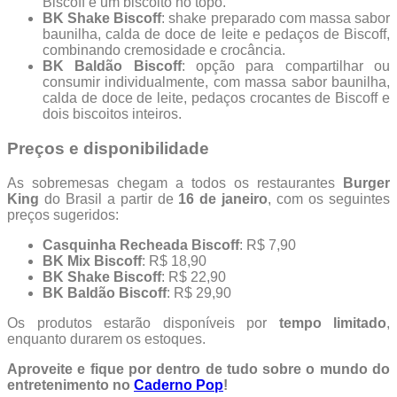
Biscoff e um biscoito no topo.
BK Shake Biscoff
: shake preparado com massa sabor
baunilha, calda de doce de leite e pedaços de Biscoff,
combinando cremosidade e crocância.
BK Baldão Biscoff
: opção para compartilhar ou
consumir individualmente, com massa sabor baunilha,
calda de doce de leite, pedaços crocantes de Biscoff e
dois biscoitos inteiros.
Preços e disponibilidade
As sobremesas chegam a todos os restaurantes
Burger
King
do Brasil a partir de
16 de janeiro
, com os seguintes
preços sugeridos:
Casquinha Recheada Biscoff
: R$ 7,90
BK Mix Biscoff
: R$ 18,90
BK Shake Biscoff
: R$ 22,90
BK Baldão Biscoff
: R$ 29,90
Os produtos estarão disponíveis por
tempo limitado
,
enquanto durarem os estoques.
Aproveite e fique por dentro de tudo sobre o mundo do
entretenimento no
Caderno Pop
!