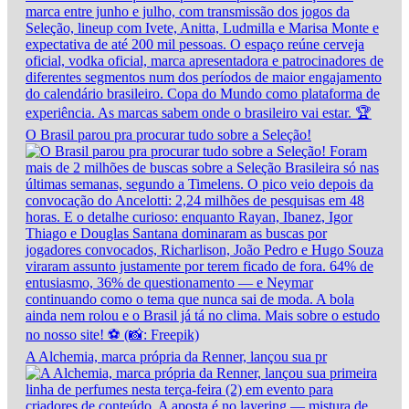
O Brasil parou pra procurar tudo sobre a Seleção!
A Alchemia, marca própria da Renner, lançou sua pr