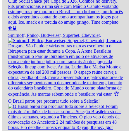
Smirnoff, Philco, Budweiser, Superbet, Chevrolet,
O Brasil parou pra procurar tudo sobre a Seleção!