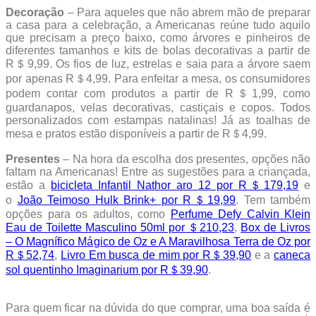
Decoração
– Para aqueles que não abrem mão de preparar
a casa para a celebração, a Americanas reúne tudo aquilo
que precisam a preço baixo, como árvores e pinheiros de
diferentes tamanhos e kits de bolas decorativas a partir de
R＄9,99. Os fios de luz, estrelas e saia para a árvore saem
por apenas R＄4,99. Para enfeitar a mesa, os consumidores
podem contar com produtos a partir de R＄1,99, como
guardanapos, velas decorativas, castiçais e copos. Todos
personalizados com estampas natalinas! Já as toalhas de
mesa e pratos estão disponíveis a partir de R＄4,99.
Presentes
– Na hora da escolha dos presentes, opções não
faltam na Americanas! Entre as sugestões para a criançada,
estão a
bicicleta Infantil Nathor aro 12 por R＄179,19
e
o
João Teimoso Hulk Brink+ por R＄19,99
. Tem também
opções para os adultos, como
Perfume Defy Calvin Klein
Eau de Toilette Masculino 50ml por ＄210,23
,
Box de Livros
– O Magnífico Mágico de Oz e A Maravilhosa Terra de Oz por
R＄52,74
,
Livro Em busca de mim por R＄39,90
e a
caneca
sol quentinho Imaginarium por R＄39,90
.
Para quem ficar na dúvida do que comprar, uma boa saída é