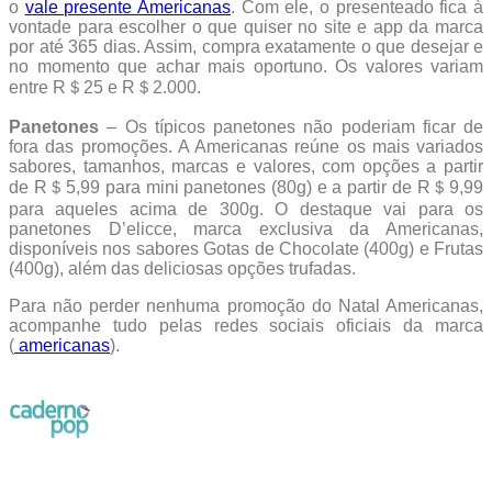
o
vale presente Americanas
. Com ele, o presenteado fica à
vontade para escolher o que quiser no site e app da marca
por até 365 dias. Assim, compra exatamente o que desejar e
no momento que achar mais oportuno. Os valores variam
entre R＄25 e R＄2.000.
Panetones
– Os típicos panetones não poderiam ficar de
fora das promoções. A Americanas reúne os mais variados
sabores, tamanhos, marcas e valores, com opções a partir
de R＄5,99 para mini panetones (80g) e a partir de R＄9,99
para aqueles acima de 300g. O destaque vai para os
panetones D’elicce, marca exclusiva da Americanas,
disponíveis nos sabores Gotas de Chocolate (400g) e Frutas
(400g), além das deliciosas opções trufadas.
Para não perder nenhuma promoção do Natal Americanas,
acompanhe tudo pelas redes sociais oficiais da marca
(
americanas
).