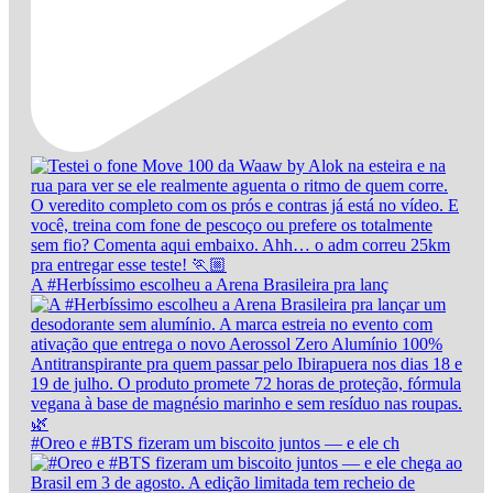
A #Herbíssimo escolheu a Arena Brasileira pra lanç
#Oreo e #BTS fizeram um biscoito juntos — e ele ch