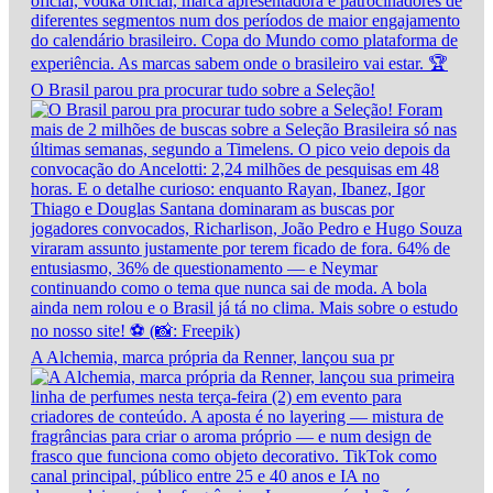
O Brasil parou pra procurar tudo sobre a Seleção!
A Alchemia, marca própria da Renner, lançou sua pr