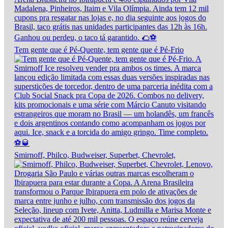
Tem gente que é Pé-Quente, tem gente que é Pé-Frio
Smirnoff, Philco, Budweiser, Superbet, Chevrolet,