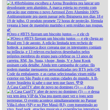
#Oreo e #BTS fizeram um biscoito juntos — e ele ch
A Casa CazéTV abre de novo no domingo (5) — e dess