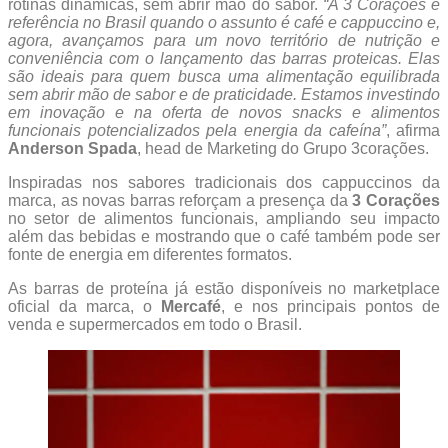
rotinas dinâmicas, sem abrir mão do sabor.
“A 3 Corações é
referência no Brasil quando o assunto é café e cappuccino e,
agora, avançamos para um novo território de nutrição e
conveniência com o lançamento das barras proteicas. Elas
são ideais para quem busca uma alimentação equilibrada
sem abrir mão de sabor e de praticidade. Estamos investindo
em inovação e na oferta de novos snacks e alimentos
funcionais potencializados pela energia da cafeína”
, afirma
Anderson Spada
, head de Marketing do Grupo 3corações.
Inspiradas nos sabores tradicionais dos cappuccinos da
marca, as novas barras reforçam a presença da
3 Corações
no setor de alimentos funcionais, ampliando seu impacto
além das bebidas e mostrando que o café também pode ser
fonte de energia em diferentes formatos.
As barras de proteína já estão disponíveis no marketplace
oficial da marca, o
Mercafé
, e nos principais pontos de
venda e supermercados em todo o Brasil.