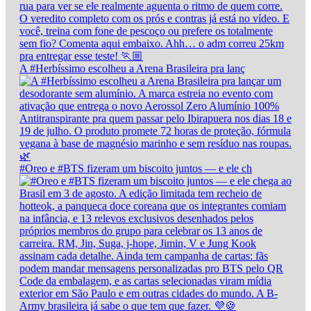
A #Herbíssimo escolheu a Arena Brasileira pra lanç
#Oreo e #BTS fizeram um biscoito juntos — e ele ch