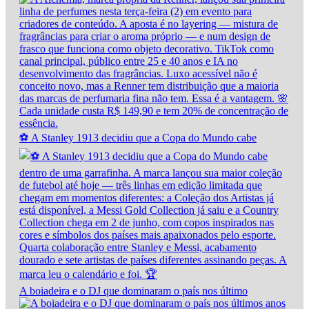
⚽ A Stanley 1913 decidiu que a Copa do Mundo cabe
A boiadeira e o DJ que dominaram o país nos último