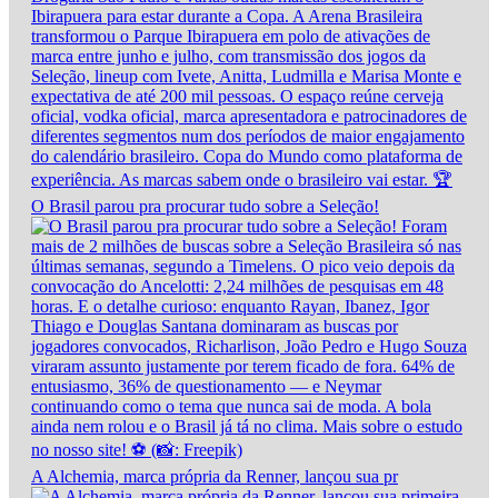
O Brasil parou pra procurar tudo sobre a Seleção!
A Alchemia, marca própria da Renner, lançou sua pr