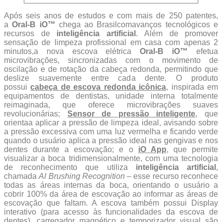
Após seis anos de estudos e com mais de 250 patentes,
a
Oral-B iO™
chega ao Brasilcomavanços tecnológicos e
recursos de
inteligência artificial
. Além de promover
sensação de limpeza profissional em casa com apenas 2
minutos,a nova escova elétrica
Oral-B iO™
efetua
microvibrações, sincronizadas com o movimento de
oscilação e de rotação da cabeça redonda, permitindo que
deslize suavemente entre cada dente. O produto
possui
cabeça de escova redonda icônica
, inspirada em
equipamentos de dentistas, unidade interna totalmente
reimaginada, que oferece microvibrações suaves
revolucionárias;
Sensor de pressão inteligente
, que
orientaa aplicar a pressão de limpeza ideal, avisando sobre
a pressão excessiva com uma luz vermelha e ficando verde
quando o usuário aplica a pressão ideal nas gengivas e nos
dentes durante a escovação; e o
iO App
, que permite
visualizar a boca tridimensionalmente, com uma tecnologia
de reconhecimento que utiliza
inteligência artificial
,
chamada
AI Brushing Recognition
– esse recurso reconhece
todas as áreas internas da boca, orientando o usuário a
cobrir 100% da área de escovação ao informar as áreas de
escovação que faltam. A escova também possui Display
interativo (para acesso às funcionalidades da escova de
dentes), carregador magnético e temporizador visual são