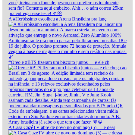
A #Herbíssimo escolheu a Arena Brasileira pra lanç
#Oreo e #BTS fizeram um biscoito juntos — e ele ch
A Casa CazéTV abre de novo no domingo (5) — e dess