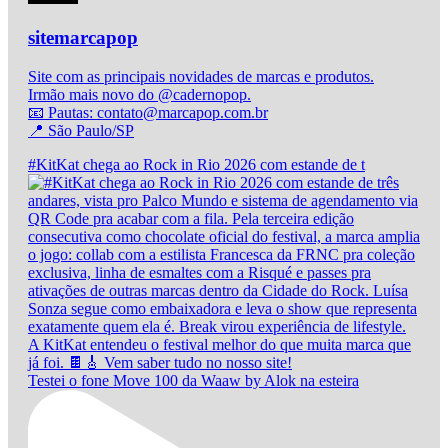
sitemarcapop
Site com as principais novidades de marcas e produtos.
Irmão mais novo do @cadernopop.
📧 Pautas: contato@marcapop.com.br
📍 São Paulo/SP
#KitKat chega ao Rock in Rio 2026 com estande de t
Testei o fone Move 100 da Waaw by Alok na esteira