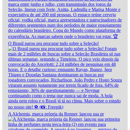
O Brasil parou pra procurar tudo sobre a Seleção!
A Alchemia, marca própria da Renner, lançou sua pr