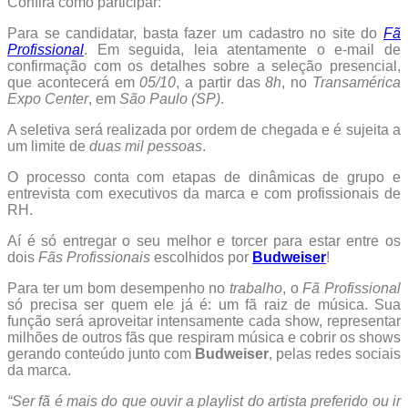
Confira como participar:
Para se candidatar, basta fazer um cadastro no site do
Fã
Profissional
. Em seguida, leia atentamente o e-mail de
confirmação com os detalhes sobre a seleção presencial,
que acontecerá em
05/10
, a partir das
8h
, no
Transamérica
Expo Center
, em
São Paulo (SP)
.
A seletiva será realizada por ordem de chegada e é sujeita a
um limite de
duas mil pessoas
.
O processo conta com etapas de dinâmicas de grupo e
entrevista com executivos da marca e com profissionais de
RH.
Aí é só entregar o seu melhor e torcer para estar entre os
dois
Fãs Profissionais
escolhidos por
Budweiser
!
Para ter um bom desempenho no
trabalho
, o
Fã Profissional
só precisa ser quem ele já é: um fã raiz de música. Sua
função será aproveitar intensamente cada show, representar
milhões de outros fãs que respiram música e cobrir os shows
gerando conteúdo junto com
Budweiser
, pelas redes sociais
da marca.
“Ser fã é mais do que ouvir a playlist do artista preferido ou ir