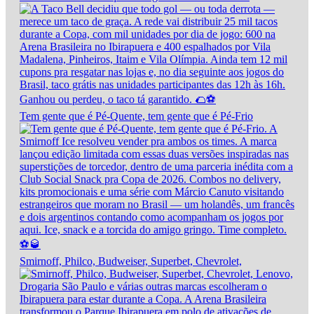
Tem gente que é Pé-Quente, tem gente que é Pé-Frio
Smirnoff, Philco, Budweiser, Superbet, Chevrolet,