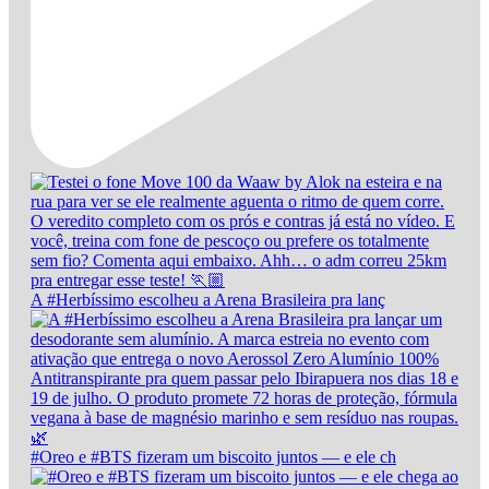
A #Herbíssimo escolheu a Arena Brasileira pra lanç
#Oreo e #BTS fizeram um biscoito juntos — e ele ch