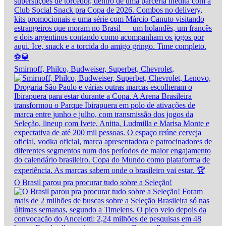
Smirnoff, Philco, Budweiser, Superbet, Chevrolet,
O Brasil parou pra procurar tudo sobre a Seleção!