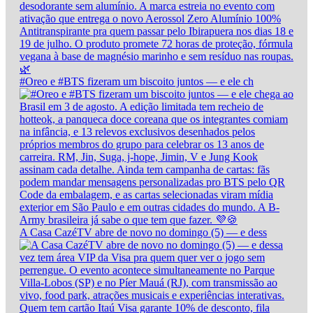
#Oreo e #BTS fizeram um biscoito juntos — e ele ch
A Casa CazéTV abre de novo no domingo (5) — e dess