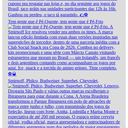
Tem gente que é Pé-Quente, tem gente que é Pé-Frio
Smirnoff, Philco, Budweiser, Superbet, Chevrolet,