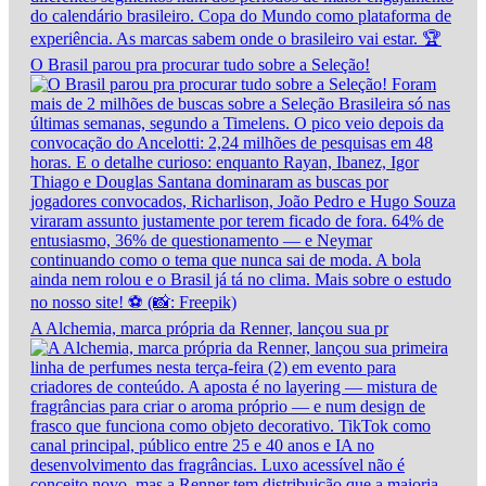
O Brasil parou pra procurar tudo sobre a Seleção!
A Alchemia, marca própria da Renner, lançou sua pr