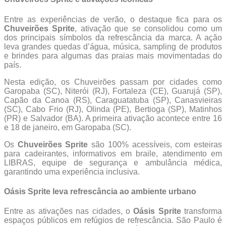
Entre as experiências de verão, o destaque fica para os
Chuveirões Sprite
, ativação que se consolidou como um
dos principais símbolos da refrescância da marca. A ação
leva grandes quedas d’água, música, sampling de produtos
e brindes para algumas das praias mais movimentadas do
país.
Nesta edição, os Chuveirões passam por cidades como
Garopaba (SC), Niterói (RJ), Fortaleza (CE), Guarujá (SP),
Capão da Canoa (RS), Caraguatatuba (SP), Canasvieiras
(SC), Cabo Frio (RJ), Olinda (PE), Bertioga (SP), Matinhos
(PR) e Salvador (BA). A primeira ativação acontece entre 16
e 18 de janeiro, em Garopaba (SC).
Os
Chuveirões Sprite
são 100% acessíveis, com esteiras
para cadeirantes, informativos em braile, atendimento em
LIBRAS, equipe de segurança e ambulância médica,
garantindo uma experiência inclusiva.
Oásis Sprite leva refrescância ao ambiente urbano
Entre as ativações nas cidades, o
Oásis Sprite
transforma
espaços públicos em refúgios de refrescância. São Paulo é