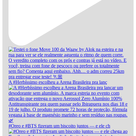
A #Herbíssimo escolheu a Arena Brasileira pra lanç
#Oreo e #BTS fizeram um biscoito juntos — e ele ch