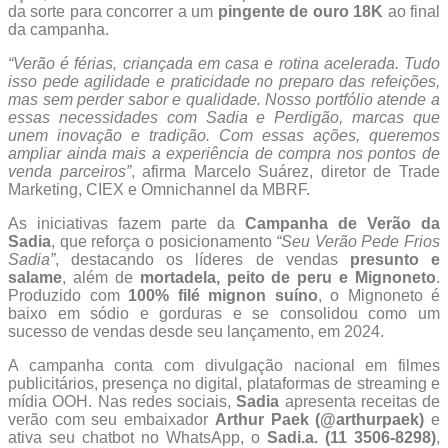
da sorte para concorrer a um
pingente de ouro 18K
ao final
da campanha.
“Verão é férias, criançada em casa e rotina acelerada. Tudo
isso pede agilidade e praticidade no preparo das refeições,
mas sem perder sabor e qualidade. Nosso portfólio atende a
essas necessidades com Sadia e Perdigão, marcas que
unem inovação e tradição. Com essas ações, queremos
ampliar ainda mais a experiência de compra nos pontos de
venda parceiros”
, afirma Marcelo Suárez, diretor de Trade
Marketing, CIEX e Omnichannel da MBRF.
As iniciativas fazem parte da
Campanha de Verão da
Sadia
, que reforça o posicionamento
“Seu Verão Pede Frios
Sadia”
, destacando os líderes de vendas
presunto e
salame
, além de
mortadela, peito de peru e Mignoneto
.
Produzido com
100% filé mignon suíno
, o Mignoneto é
baixo em sódio e gorduras e se consolidou como um
sucesso de vendas desde seu lançamento, em 2024.
A campanha conta com divulgação nacional em filmes
publicitários, presença no digital, plataformas de streaming e
mídia OOH. Nas redes sociais,
Sadia
apresenta receitas de
verão com seu embaixador
Arthur Paek (@arthurpaek)
e
ativa seu chatbot no WhatsApp, o
Sadi.a. (11 3506-8298)
,