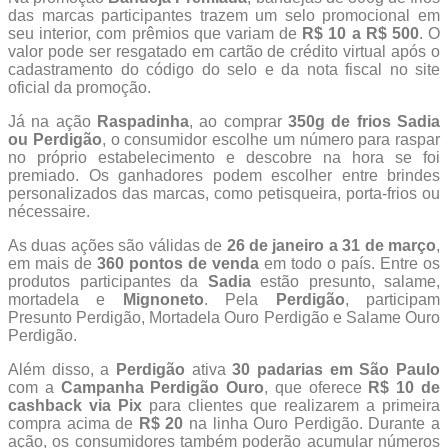
das marcas participantes trazem um selo promocional em
seu interior, com prêmios que variam de
R$ 10 a R$ 500
. O
valor pode ser resgatado em cartão de crédito virtual após o
cadastramento do código do selo e da nota fiscal no site
oficial da promoção.
Já na ação
Raspadinha
, ao comprar
350g de frios Sadia
ou Perdigão
, o consumidor escolhe um número para raspar
no próprio estabelecimento e descobre na hora se foi
premiado. Os ganhadores podem escolher entre brindes
personalizados das marcas, como petisqueira, porta-frios ou
nécessaire.
As duas ações são válidas de
26 de janeiro a 31 de março
,
em mais de
360 pontos de venda
em todo o país. Entre os
produtos participantes da
Sadia
estão presunto, salame,
mortadela e
Mignoneto
. Pela
Perdigão
, participam
Presunto Perdigão, Mortadela Ouro Perdigão e Salame Ouro
Perdigão.
Além disso, a
Perdigão
ativa
30 padarias em São Paulo
com a
Campanha Perdigão Ouro
, que oferece
R$ 10 de
cashback via Pix
para clientes que realizarem a primeira
compra acima de
R$ 20
na linha Ouro Perdigão. Durante a
ação, os consumidores também poderão acumular números