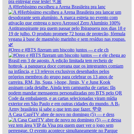
A #Herbíssimo escolheu a Arena Brasileira pra lanç
#Oreo e #BTS fizeram um biscoito juntos — e ele ch
A Casa CazéTV abre de novo no domingo (5) — e dess