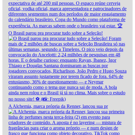
O Brasil parou pra procurar tudo sobre a Seleção!
A Alchemia, marca própria da Renner, lançou sua pr