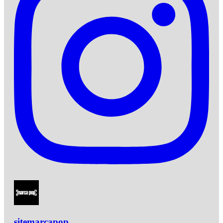
sitemarcapop