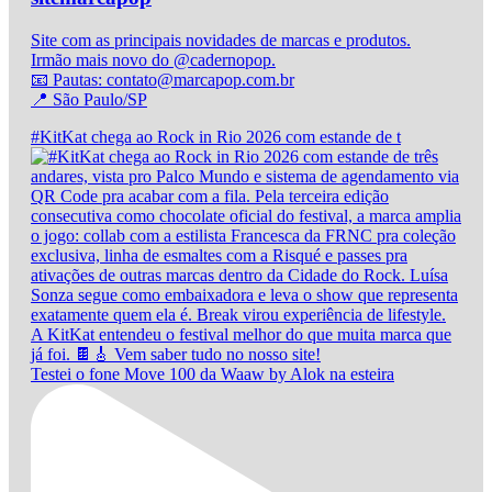
Site com as principais novidades de marcas e produtos.
Irmão mais novo do @cadernopop.
📧 Pautas: contato@marcapop.com.br
📍 São Paulo/SP
#KitKat chega ao Rock in Rio 2026 com estande de t
Testei o fone Move 100 da Waaw by Alok na esteira