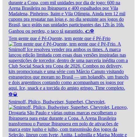
Tem gente que é Pé-Quente, tem gente que é Pé-Frio
Smirnoff, Philco, Budweiser, Superbet, Chevrolet,