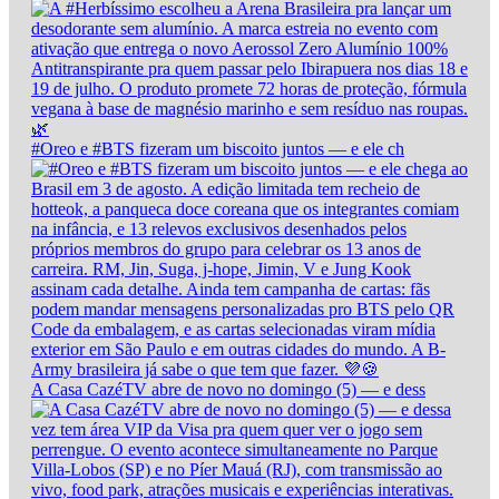
#Oreo e #BTS fizeram um biscoito juntos — e ele ch
A Casa CazéTV abre de novo no domingo (5) — e dess