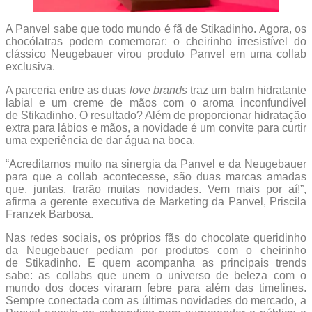
A Panvel sabe que todo mundo é fã de Stikadinho. Agora, os
chocólatras podem comemorar: o cheirinho irresistível do
clássico Neugebauer virou produto Panvel em uma collab
exclusiva.
A parceria entre as duas
love brands
traz um balm hidratante
labial e um creme de mãos com o aroma inconfundível
de Stikadinho. O resultado? Além de proporcionar hidratação
extra para lábios e mãos, a novidade é um convite para curtir
uma experiência de dar água na boca.
“Acreditamos muito na sinergia da Panvel e da Neugebauer
para que a collab acontecesse, são duas marcas amadas
que, juntas, trarão muitas novidades. Vem mais por aí!”,
afirma a gerente executiva de Marketing da Panvel, Priscila
Franzek Barbosa.
Nas redes sociais, os próprios fãs do chocolate queridinho
da Neugebauer pediam por produtos com o cheirinho
de Stikadinho. E quem acompanha as principais trends
sabe: as collabs que unem o universo de beleza com o
mundo dos doces viraram febre para além das timelines.
Sempre conectada com as últimas novidades do mercado, a