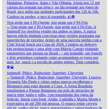
Tem gente que é Pé-Quente, tem gente que é Pé-Frio
Smirnoff, Philco, Budweiser, Superbet, Chevrolet,