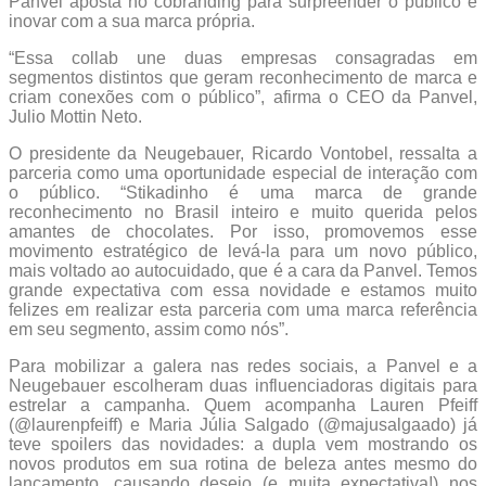
Panvel aposta no cobranding para surpreender o público e
inovar com a sua marca própria.
“Essa collab une duas empresas consagradas em
segmentos distintos que geram reconhecimento de marca e
criam conexões com o público”, afirma o CEO da Panvel,
Julio Mottin Neto.
O presidente da Neugebauer, Ricardo Vontobel, ressalta a
parceria como uma oportunidade especial de interação com
o público. “Stikadinho é uma marca de grande
reconhecimento no Brasil inteiro e muito querida pelos
amantes de chocolates. Por isso, promovemos esse
movimento estratégico de levá-la para um novo público,
mais voltado ao autocuidado, que é a cara da Panvel. Temos
grande expectativa com essa novidade e estamos muito
felizes em realizar esta parceria com uma marca referência
em seu segmento, assim como nós”.
Para mobilizar a galera nas redes sociais, a Panvel e a
Neugebauer escolheram duas influenciadoras digitais para
estrelar a campanha. Quem acompanha Lauren Pfeiff
(@laurenpfeiff) e Maria Júlia Salgado (@majusalgaado) já
teve spoilers das novidades: a dupla vem mostrando os
novos produtos em sua rotina de beleza antes mesmo do
lançamento, causando desejo (e muita expectativa!) nos