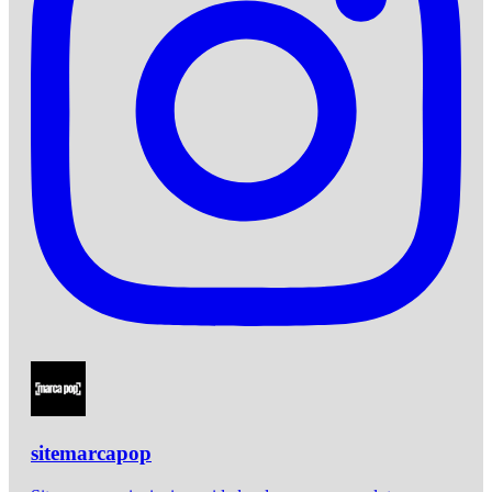
sitemarcapop