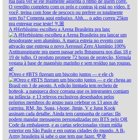
A #Herbíssimo escolheu a Arena Brasileira pra lanç
#Oreo e #BTS fizeram um biscoito juntos — e ele ch