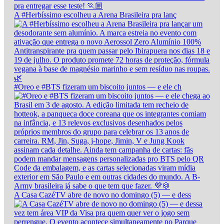
A #Herbíssimo escolheu a Arena Brasileira pra lanç
#Oreo e #BTS fizeram um biscoito juntos — e ele ch
A Casa CazéTV abre de novo no domingo (5) — e dess