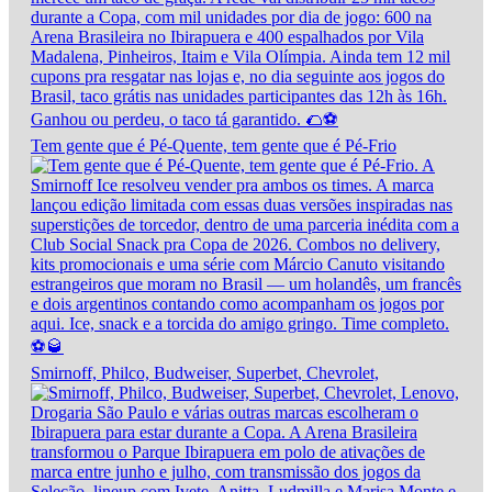
Tem gente que é Pé-Quente, tem gente que é Pé-Frio
Smirnoff, Philco, Budweiser, Superbet, Chevrolet,