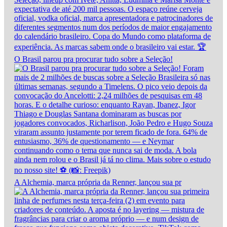
O Brasil parou pra procurar tudo sobre a Seleção!
A Alchemia, marca própria da Renner, lançou sua pr