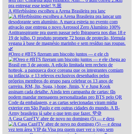
A #Herbíssimo escolheu a Arena Brasileira pra lanç
#Oreo e #BTS fizeram um biscoito juntos — e ele ch
A Casa CazéTV abre de novo no domingo (5) — e dess