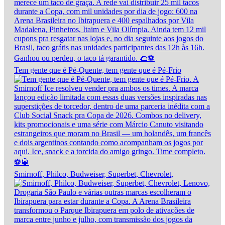
Tem gente que é Pé-Quente, tem gente que é Pé-Frio
Smirnoff, Philco, Budweiser, Superbet, Chevrolet,