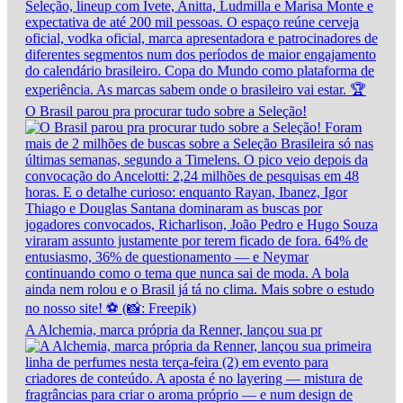
O Brasil parou pra procurar tudo sobre a Seleção!
A Alchemia, marca própria da Renner, lançou sua pr