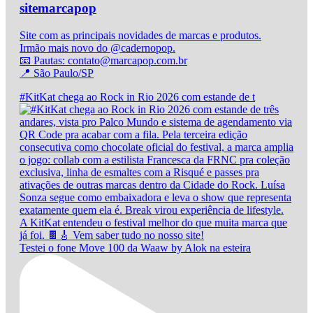
sitemarcapop
Site com as principais novidades de marcas e produtos.
Irmão mais novo do @cadernopop.
📧 Pautas: contato@marcapop.com.br
📍 São Paulo/SP
#KitKat chega ao Rock in Rio 2026 com estande de t
Testei o fone Move 100 da Waaw by Alok na esteira