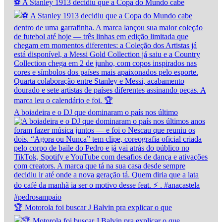
⚽ A Stanley 1913 decidiu que a Copa do Mundo cabe
A boiadeira e o DJ que dominaram o país nos último
🏆 Motorola foi buscar J Balvin pra explicar o que