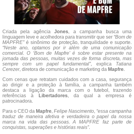
Criada pela agência
Jones
, a campanha busca uma
linguagem leve e acolhedora para transmitir que ser
“Bom de
MAPFRE”
é sinônimo de proteção, tranquilidade e suporte.
“Neste ano, optamos por ir além de uma comunicação
comercial. O ‘Bom de Mapfre’ é sobre estar presente na
jornada das pessoas, muitas vezes de forma discreta, mas
sempre com um papel fundamental”
, explica
Tatiana
Cerezer
, diretora de comunicação e marketing da
Mapfre
.
Com cenas que retratam cuidados com a casa, segurança
ao dirigir e a proteção à família, a campanha também
destaca a ligação da marca com o futebol, trazendo
referências à
Libertadores
, da qual a empresa é
patrocinadora.
Para o CEO da
Mapfre
,
Felipe Nascimento
,
“essa campanha
traduz de maneira afetiva e verdadeira o papel da nossa
marca na vida das pessoas. A MAPFRE faz parte de
conquistas, superações e histórias reais”
.