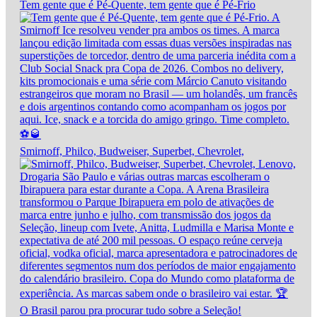
Tem gente que é Pé-Quente, tem gente que é Pé-Frio
Smirnoff, Philco, Budweiser, Superbet, Chevrolet,
O Brasil parou pra procurar tudo sobre a Seleção!