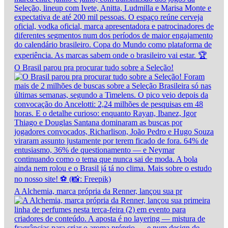
O Brasil parou pra procurar tudo sobre a Seleção!
A Alchemia, marca própria da Renner, lançou sua pr