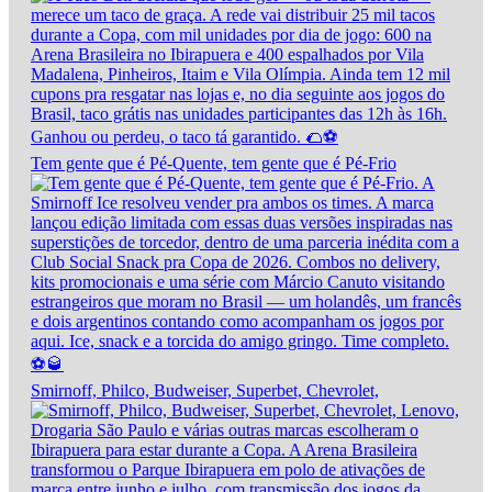
Tem gente que é Pé-Quente, tem gente que é Pé-Frio
Smirnoff, Philco, Budweiser, Superbet, Chevrolet,