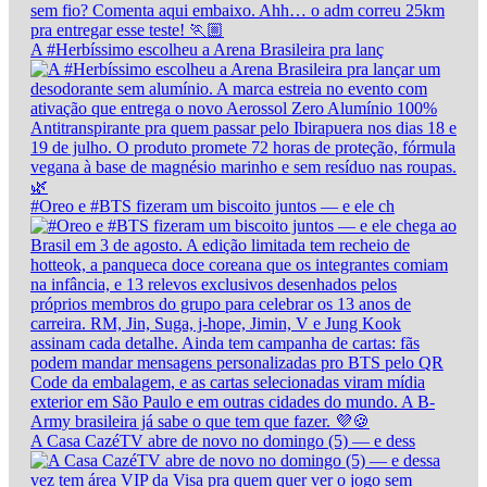
A #Herbíssimo escolheu a Arena Brasileira pra lanç
#Oreo e #BTS fizeram um biscoito juntos — e ele ch
A Casa CazéTV abre de novo no domingo (5) — e dess