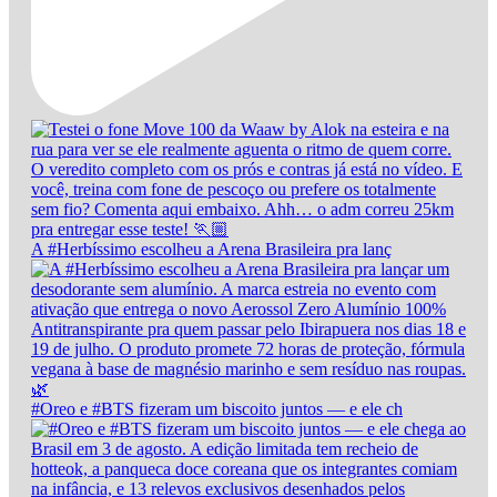
A #Herbíssimo escolheu a Arena Brasileira pra lanç
#Oreo e #BTS fizeram um biscoito juntos — e ele ch