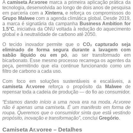
A
camiseta Ar.voree
marca a primeira aplicação prática da
tecnologia, desenvolvida ao longo de dois anos de pesquisa
em parceria com a
Xinterra
, e reforça os compromissos do
Grupo Malwee
com a agenda climática global. Desde 2019,
a marca é signatária da campanha
Business Ambition for
1.5°C
, iniciativa da ONU voltada à redução do aquecimento
global e à neutralidade de carbono até 2050.
O tecido inovador permite que o
CO₂ capturado seja
eliminado de forma segura durante a lavagem com
sabão líquido ou em pó
, ao ser transformado em
bicarbonato. Esse mesmo processo recarrega os agentes da
peça, permitindo que ela continue funcionando como um
filtro de carbono a cada uso.
Com foco em soluções sustentáveis e escaláveis, a
camiseta Ar.voree
reforça o propósito da
Malwee
de
repensar toda a cadeia de produção — do fio ao consumidor.
“Estamos dando início a uma nova era na moda. Ar.voree
não é apenas uma camiseta. É um manifesto em forma de
roupa. Queremos que o consumidor sinta que está vestindo
propósito, inovação e transformação”
, conclui
Gregório
.
Camiseta Ar.voree – Detalhes