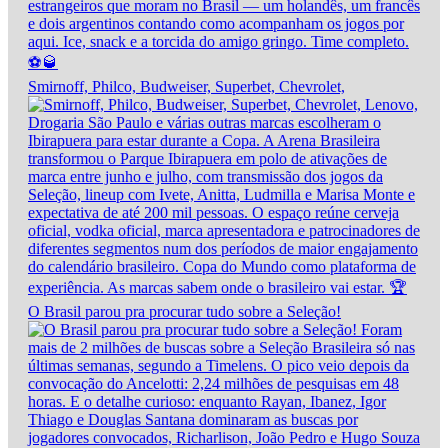
Smirnoff, Philco, Budweiser, Superbet, Chevrolet,
O Brasil parou pra procurar tudo sobre a Seleção!