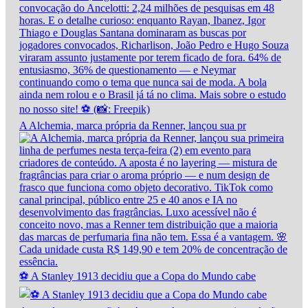
A Alchemia, marca própria da Renner, lançou sua pr
⚽ A Stanley 1913 decidiu que a Copa do Mundo cabe