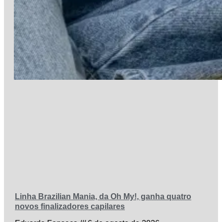
Linha Brazilian Mania, da Oh My!, ganha quatro
novos finalizadores capilares