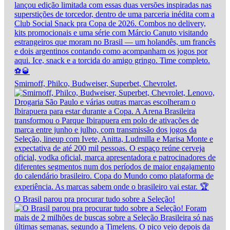
Smirnoff, Philco, Budweiser, Superbet, Chevrolet,
O Brasil parou pra procurar tudo sobre a Seleção!