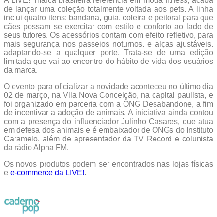
A LIVE!, marca brasileira referência em moda fitness, acaba
de lançar uma coleção totalmente voltada aos pets. A linha
inclui quatro itens: bandana, guia, coleira e peitoral para que
cães possam se exercitar com estilo e conforto ao lado de
seus tutores. Os acessórios contam com efeito refletivo, para
mais segurança nos passeios noturnos, e alças ajustáveis,
adaptando-se a qualquer porte. Trata-se de uma edição
limitada que vai ao encontro do hábito de vida dos usuários
da marca.
O evento para oficializar a novidade aconteceu no último dia
02 de março, na Vila Nova Conceição, na capital paulista, e
foi organizado em parceria com a ONG Desabandone, a fim
de incentivar a adoção de animais. A iniciativa ainda contou
com a presença do influenciador Julinho Casares, que atua
em defesa dos animais e é embaixador de ONGs do Instituto
Caramelo, além de apresentador da TV Record e colunista
da rádio Alpha FM.
Os novos produtos podem ser encontrados nas lojas físicas
e
e-commerce da LIVE!
.