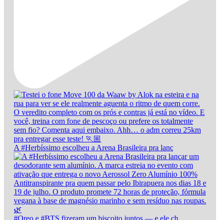
A #Herbíssimo escolheu a Arena Brasileira pra lanç
#Oreo e #BTS fizeram um biscoito juntos — e ele ch