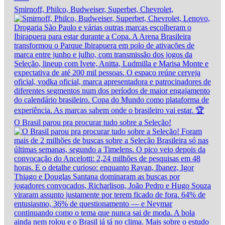
Smirnoff, Philco, Budweiser, Superbet, Chevrolet,
O Brasil parou pra procurar tudo sobre a Seleção!