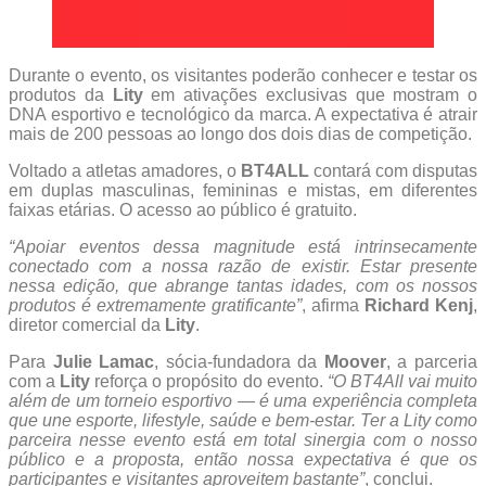
Durante o evento, os visitantes poderão conhecer e testar os
produtos da
Lity
em ativações exclusivas que mostram o
DNA esportivo e tecnológico da marca. A expectativa é atrair
mais de 200 pessoas ao longo dos dois dias de competição.
Voltado a atletas amadores, o
BT4ALL
contará com disputas
em duplas masculinas, femininas e mistas, em diferentes
faixas etárias. O acesso ao público é gratuito.
“Apoiar eventos dessa magnitude está intrinsecamente
conectado com a nossa razão de existir. Estar presente
nessa edição, que abrange tantas idades, com os nossos
produtos é extremamente gratificante”
, afirma
Richard Kenj
,
diretor comercial da
Lity
.
Para
Julie Lamac
, sócia-fundadora da
Moover
, a parceria
com a
Lity
reforça o propósito do evento.
“O BT4All vai muito
além de um torneio esportivo — é uma experiência completa
que une esporte, lifestyle, saúde e bem-estar. Ter a Lity como
parceira nesse evento está em total sinergia com o nosso
público e a proposta, então nossa expectativa é que os
participantes e visitantes aproveitem bastante”
, conclui.