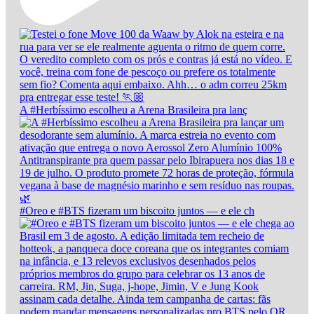
A #Herbíssimo escolheu a Arena Brasileira pra lanç
#Oreo e #BTS fizeram um biscoito juntos — e ele ch