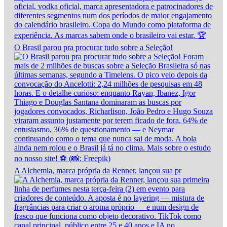
O Brasil parou pra procurar tudo sobre a Seleção!
A Alchemia, marca própria da Renner, lançou sua pr