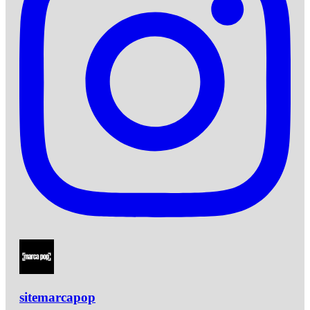
sitemarcapop