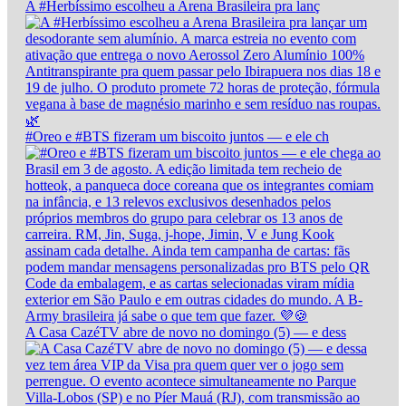
A #Herbíssimo escolheu a Arena Brasileira pra lanç
#Oreo e #BTS fizeram um biscoito juntos — e ele ch
A Casa CazéTV abre de novo no domingo (5) — e dess