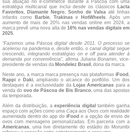
sua atuação no e-commerce durante a Páscoa com uma
estratégia multicanal que inclui desde os clássicos
Lacta
Favoritos
,
Diamante Negro
,
Sonho de Valsa
até linhas
infantis como
Barbie
,
Trakinas
e
HotWheels
. Após um
aumento de mais de 20% nas vendas online em 2024, a
marca prevê uma nova alta de
16% nas vendas digitais em
2025
.
“Fazemos uma Páscoa digital desde 2011. O processo se
acelerou na pandemia e, desde então, o canal digital segue
crescendo, integrando estratégias on e off para atender à
demanda por conveniência”
, afirma
Juliana Bonamin
, vice-
presidente de vendas da
Mondelez Brasil
, dona da marca.
Neste ano, a marca marca presença nas plataformas
iFood
,
Rappi
e
Daki
, ampliando o alcance do portfólio. Um dos
destaques é a exclusividade da
Lojas Americanas
para a
venda do
ovo de Páscoa de Bis Branco
, uma das apostas
da temporada.
Além da distribuição, a
experiência digital
também ganha
espaço com ações como uma
Caça aos Ovos com realidade
aumentada
dentro do app do
iFood
e a opção de envio de
ovos com mensagens personalizadas. Em parceria com a
Americanas
, uma live diretamente do estádio do Morumbi