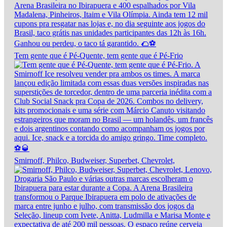
Tem gente que é Pé-Quente, tem gente que é Pé-Frio
Smirnoff, Philco, Budweiser, Superbet, Chevrolet,