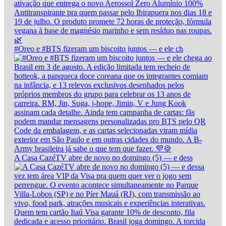
#Oreo e #BTS fizeram um biscoito juntos — e ele ch
A Casa CazéTV abre de novo no domingo (5) — e dess