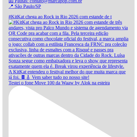
📧 Pautas: contato@marcapop.com.br
📍 São Paulo/SP
#KitKat chega ao Rock in Rio 2026 com estande de t
Testei o fone Move 100 da Waaw by Alok na esteira