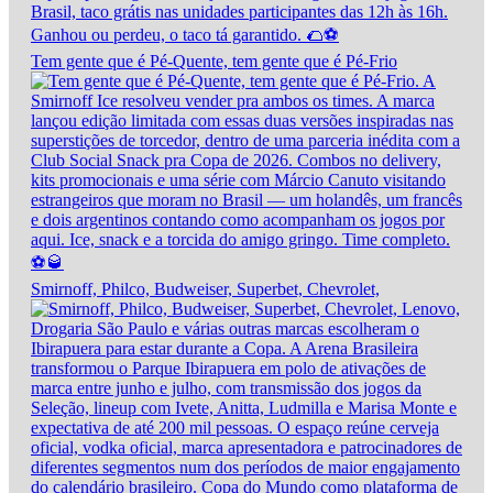
Tem gente que é Pé-Quente, tem gente que é Pé-Frio
Smirnoff, Philco, Budweiser, Superbet, Chevrolet,