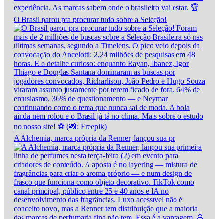
O Brasil parou pra procurar tudo sobre a Seleção!
A Alchemia, marca própria da Renner, lançou sua pr