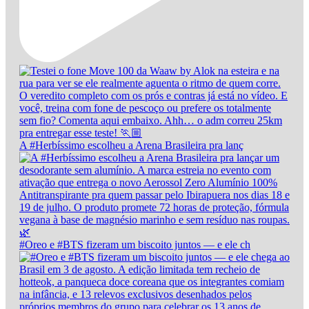
A #Herbíssimo escolheu a Arena Brasileira pra lanç
#Oreo e #BTS fizeram um biscoito juntos — e ele ch