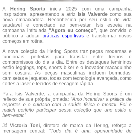
A
Hering Sports
inicia 2025 com uma campanha
inspiradora, apresentando a atriz
Isis Valverde
como sua
nova embaixadora. Reconhecida por seu estilo de vida
saudável e conectado ao bem-estar, Isis estreia na
campanha intitulada
“Agora eu começo”
, que convida o
público a adotar
práticas esportivas
e transformar novos
começos em rotina.
A nova coleção da Hering Sports traz peças modernas e
funcionais, perfeitas para transitar entre treinos e
compromissos do dia a dia. Entre os destaques femininos
estão leggings, tops, shorts biker e o inovador macaquinho
sem costura. As peças masculinas incluem bermudas,
camisetas e jaquetas, todas com tecnologia avançada, como
cortes a laser e tecidos de secagem rápida.
Para Isis Valverde, a campanha da Hering Sports é um
reflexo de sua própria jornada:
“Amo incentivar a prática de
esportes e o cuidado com a saúde física e mental. Foi o
match perfeito participar dessa coleção que une estilo e
bem-estar.”
Já
Victoria Toni
, diretora de marca da Hering, reforça a
mensagem central:
“Todo dia é uma oportunidade de