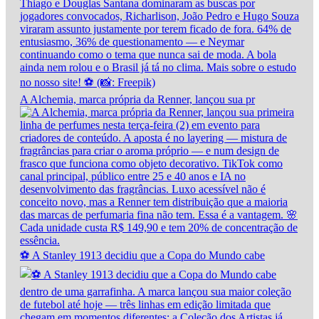
A Alchemia, marca própria da Renner, lançou sua pr
⚽ A Stanley 1913 decidiu que a Copa do Mundo cabe