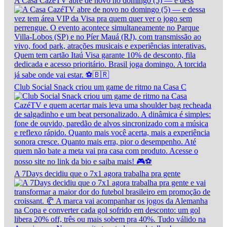
A Casa CazéTV abre de novo no domingo (5) — e dess
Club Social Snack criou um game de ritmo na Casa C
A 7Days decidiu que o 7x1 agora trabalha pra gente