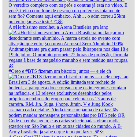
A #Herbíssimo escolheu a Arena Brasileira pra lanç
#Oreo e #BTS fizeram um biscoito juntos — e ele ch