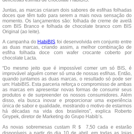
Juntas, as marcas criaram dois sabores de esfihas folhadas
doces que têm tudo para serem a mais nova sensação do
momento. Os lançamentos são: folhada de creme de avelã
com BIS Branco e folhada de chocolate branco com BIS
Original (ao leite).
A campanha do
HabiBIS
foi desenvolvida em conjunto entre
as duas marcas, criando assim, a melhor combinação de
esfiha folhada doce com wafer crocante coberto por
chocolate Lacta.
“Do mesmo jeito que é impossível comer um só BIS, é
improvável alguém comer só uma de nossas esfihas. Então,
quando juntamos as duas marcas, o resultado só pode ser
um: HabiBIS. Esta parceria reforça o compromisso de ambas
as marcas em apresentar novas formas de consumir seus
produtos e de surpreender os nossos consumidores. Além
disso, ela busca inovar e proporcionar uma experiência
única de sabor e qualidade, mostrando o motivo de estarmos
há décadas na vida dos brasileiros”, explica Roberto
Gnypek, diretor de Marketing do Grupo Habib’s.
As novas sobremesas custam R＄ 7,50 cada e estarão
disponíveis a partir do dia 10 de abril, em todas as lojas