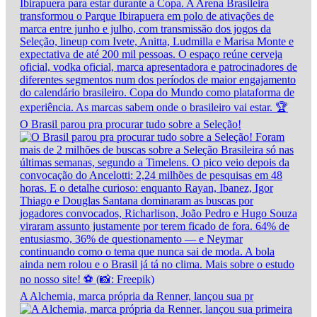
O Brasil parou pra procurar tudo sobre a Seleção!
A Alchemia, marca própria da Renner, lançou sua pr