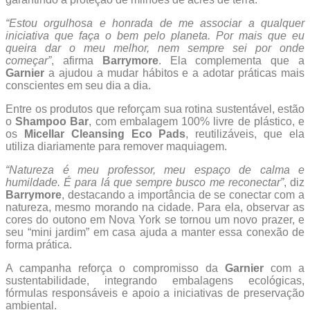
“Estou orgulhosa e honrada de me associar a qualquer
iniciativa que faça o bem pelo planeta. Por mais que eu
queira dar o meu melhor, nem sempre sei por onde
começar”
, afirma
Barrymore
. Ela complementa que a
Garnier
a ajudou a mudar hábitos e a adotar práticas mais
conscientes em seu dia a dia.
Entre os produtos que reforçam sua rotina sustentável, estão
o
Shampoo Bar
, com embalagem 100% livre de plástico, e
os
Micellar Cleansing Eco Pads
, reutilizáveis, que ela
utiliza diariamente para remover maquiagem.
“Natureza é meu professor, meu espaço de calma e
humildade. É para lá que sempre busco me reconectar”
, diz
Barrymore
, destacando a importância de se conectar com a
natureza, mesmo morando na cidade. Para ela, observar as
cores do outono em Nova York se tornou um novo prazer, e
seu “mini jardim” em casa ajuda a manter essa conexão de
forma prática.
A campanha reforça o compromisso da
Garnier
com a
sustentabilidade, integrando embalagens ecológicas,
fórmulas responsáveis e apoio a iniciativas de preservação
ambiental.