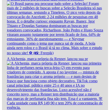
A Alchemia, marca própria da Renner, lançou sua pr