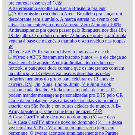
A #Herbíssimo escolheu a Arena Brasileira pra lanç
#Oreo e #BTS fizeram um biscoito juntos — e ele ch
A Casa CazéTV abre de novo no domingo (5) — e dess