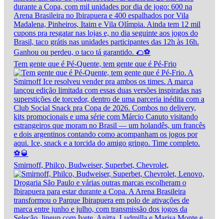
Tem gente que é Pé-Quente, tem gente que é Pé-Frio
Smirnoff, Philco, Budweiser, Superbet, Chevrolet,