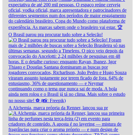
O Brasil parou pra procurar tudo sobre a Seleção!
A Alchemia, marca própria da Renner, lançou sua pr