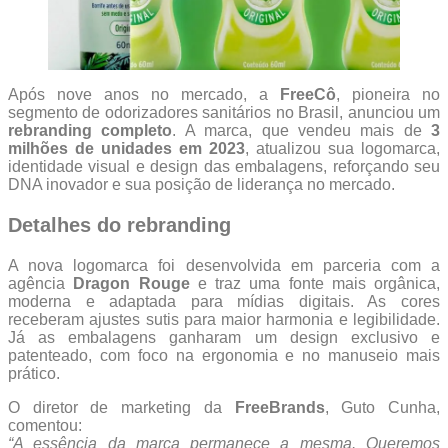
Após nove anos no mercado, a
FreeCô
, pioneira no
segmento de odorizadores sanitários no Brasil, anunciou um
rebranding completo
. A marca, que vendeu mais de
3
milhões de unidades em 2023
, atualizou sua logomarca,
identidade visual e design das embalagens, reforçando seu
DNA inovador e sua posição de liderança no mercado.
Detalhes do rebranding
A nova logomarca foi desenvolvida em parceria com a
agência
Dragon Rouge
e traz uma fonte mais orgânica,
moderna e adaptada para mídias digitais. As cores
receberam ajustes sutis para maior harmonia e legibilidade.
Já as embalagens ganharam um design exclusivo e
patenteado, com foco na ergonomia e no manuseio mais
prático.
O diretor de marketing da
FreeBrands
, Guto Cunha,
comentou:
“A essência da marca permanece a mesma. Queremos