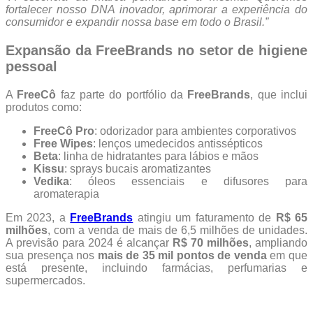
fortalecer nosso DNA inovador, aprimorar a experiência do
consumidor e expandir nossa base em todo o Brasil.”
Expansão da FreeBrands no setor de higiene
pessoal
A
FreeCô
faz parte do portfólio da
FreeBrands
, que inclui
produtos como:
FreeCô Pro
: odorizador para ambientes corporativos
Free Wipes
: lenços umedecidos antissépticos
Beta
: linha de hidratantes para lábios e mãos
Kissu
: sprays bucais aromatizantes
Vedika
: óleos essenciais e difusores para
aromaterapia
Em 2023, a
FreeBrands
atingiu um faturamento de
R$ 65
milhões
, com a venda de mais de 6,5 milhões de unidades.
A previsão para 2024 é alcançar
R$ 70 milhões
, ampliando
sua presença nos
mais de 35 mil pontos de venda
em que
está presente, incluindo farmácias, perfumarias e
supermercados.