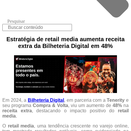
Pesquisar
Estratégia de retail media aumenta receita
extra da Bilheteria Digital em 48%
Em 2024, a
Bilheteria Digital
, em parceria com a
Tenerity
e
seu programa
Compra & Volta
, viu um aumento de
48%
na
receita extra
, destacando o impacto positivo do
retail
media
.
O
retail media
, uma tendência crescente no varejo online,