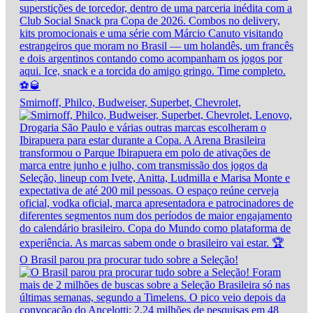
Smirnoff, Philco, Budweiser, Superbet, Chevrolet,
O Brasil parou pra procurar tudo sobre a Seleção!