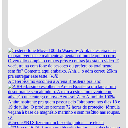
A #Herbíssimo escolheu a Arena Brasileira pra lanç
#Oreo e #BTS fizeram um biscoito juntos — e ele ch