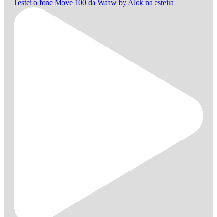
Testei o fone Move 100 da Waaw by Alok na esteira