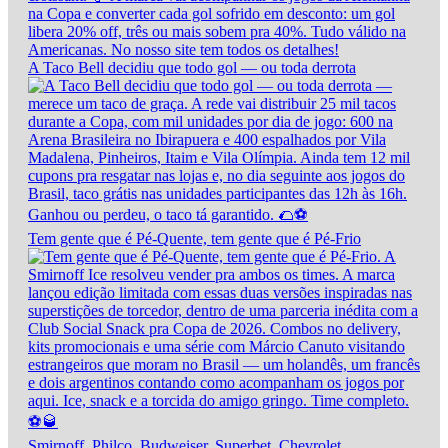
A Taco Bell decidiu que todo gol — ou toda derrota
Tem gente que é Pé-Quente, tem gente que é Pé-Frio
Smirnoff, Philco, Budweiser, Superbet, Chevrolet,