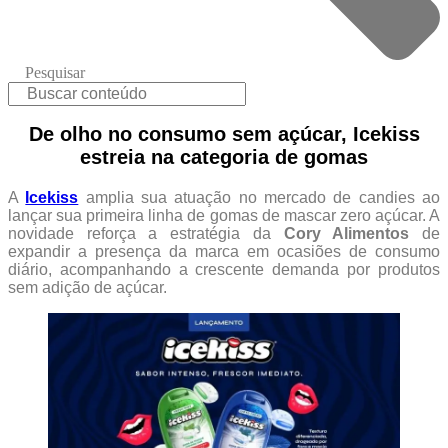
Pesquisar
De olho no consumo sem açúcar, Icekiss
estreia na categoria de gomas
A
Icekiss
amplia sua atuação no mercado de candies ao
lançar sua primeira linha de gomas de mascar zero açúcar. A
novidade reforça a estratégia da
Cory Alimentos
de
expandir a presença da marca em ocasiões de consumo
diário, acompanhando a crescente demanda por produtos
sem adição de açúcar.