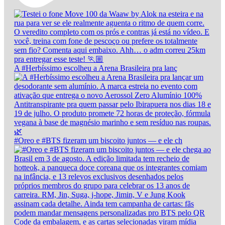
A #Herbíssimo escolheu a Arena Brasileira pra lanç
#Oreo e #BTS fizeram um biscoito juntos — e ele ch