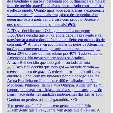
A 7Days decidiu que o 7x1 agora trabalha pra gente
A Taco Bell decidiu que todo gol — ou toda derrota
Tem gente que é Pé-Quente, tem gente que é Pé-Frio