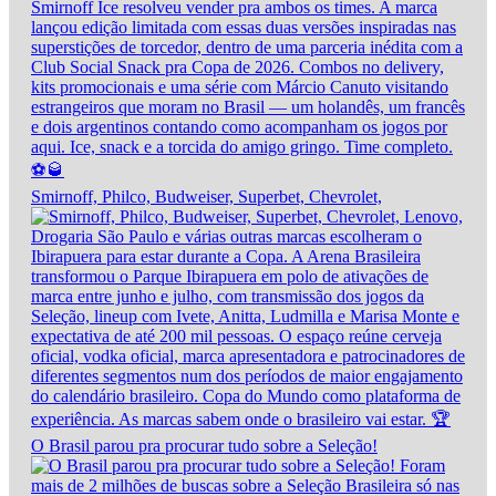
Smirnoff, Philco, Budweiser, Superbet, Chevrolet,
O Brasil parou pra procurar tudo sobre a Seleção!