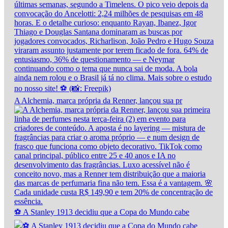
A Alchemia, marca própria da Renner, lançou sua pr
⚽ A Stanley 1913 decidiu que a Copa do Mundo cabe