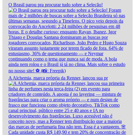
O Brasil parou pra procurar tudo sobre a Seleção!
A Alchemia, marca própria da Renner, lançou sua pr