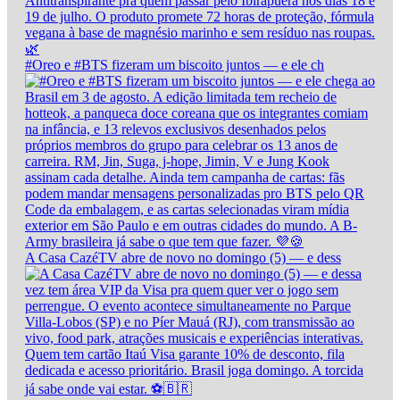
#Oreo e #BTS fizeram um biscoito juntos — e ele ch
A Casa CazéTV abre de novo no domingo (5) — e dess