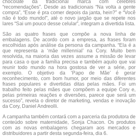
chocolate da tradicional marca com célebres
“recomendações”. Desde as tradicionais “Na volta a gente
compra”, “Esse é pra comer depois da janta, hein?” e “Você
não é todo mundo!”, até o novo jargão que se repete nos
lares “Sai um pouco desse celular”, integram a divertida lista.
São as quatro frases que compõe a nova linha de
embalagens. De acordo com a empresa, as frases foram
escolhidas após análise da persona da campanha. “Ela é a
que representa a ‘mãe millennial’ na Cory. Muito bem
resolvida, na maioria das vezes assume a missão de levar
para casa o que a família precisa e também aquilo que vai
reunir todo mundo na hora gostosa de ver a série, por
exemplo. O objetivo da ‘Papo de Mãe’ é gerar
reconhecimento, com bom humor, por meio das diferentes
frases populares e divertidas ditas pelas mães. Foi um
trabalho feito pelas mães que compõem a equipe Cory e,
pelas primeiras reações e diversões, parece que será um
sucesso”, revela o diretor de marketing, vendas e inovação
da Cory, Daniel Andreolli.
A campanha também contará com a parceria da produtora de
conteúdo sobre maternidade, Sonja Chacon. Os produtos
com as novas embalagens chegaram aos mercados e
distribuidores a partir desta segunda-feira, dia 6.