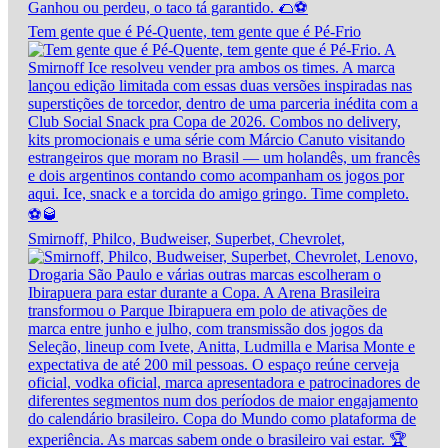
Tem gente que é Pé-Quente, tem gente que é Pé-Frio
Smirnoff, Philco, Budweiser, Superbet, Chevrolet,