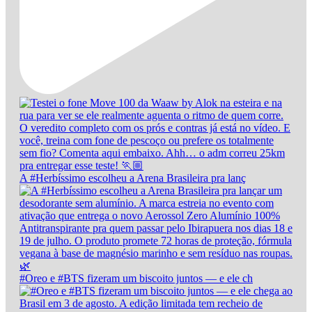
A #Herbíssimo escolheu a Arena Brasileira pra lanç
#Oreo e #BTS fizeram um biscoito juntos — e ele ch