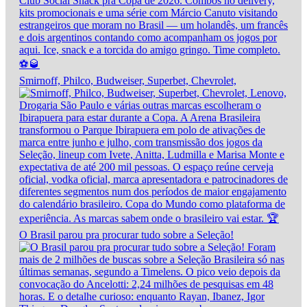
Smirnoff, Philco, Budweiser, Superbet, Chevrolet,
O Brasil parou pra procurar tudo sobre a Seleção!