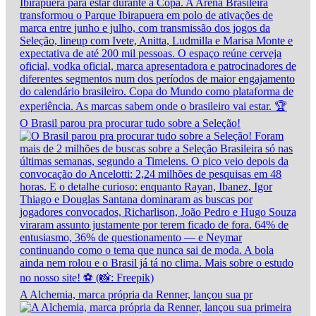
O Brasil parou pra procurar tudo sobre a Seleção!
A Alchemia, marca própria da Renner, lançou sua pr