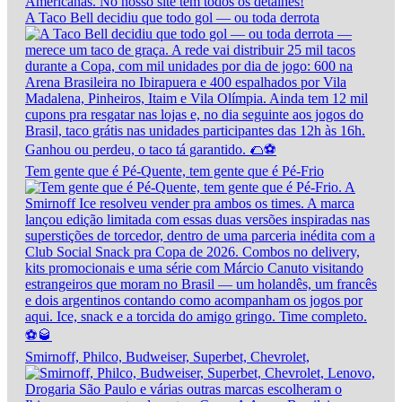
A Taco Bell decidiu que todo gol — ou toda derrota
Tem gente que é Pé-Quente, tem gente que é Pé-Frio
Smirnoff, Philco, Budweiser, Superbet, Chevrolet,