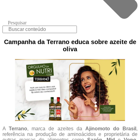
Pesquisar
Campanha da Terrano educa sobre azeite de
oliva
A
Terrano
, marca de azeites da
Ajinomoto do Brasil
,
referência na produção de aminoácidos e proprietária de
outras marcas de alimentos como
Sazón
,
Mid
e
Vono
,