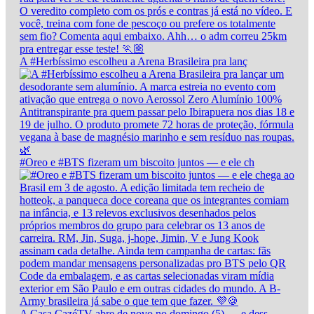
A #Herbíssimo escolheu a Arena Brasileira pra lanç
#Oreo e #BTS fizeram um biscoito juntos — e ele ch
A Casa CazéTV abre de novo no domingo (5) — e dess