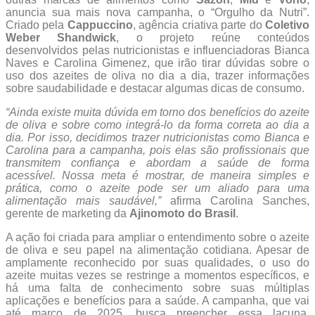
anuncia sua mais nova campanha, o “Orgulho da Nutri”.
Criado pela
Cappuccino
, agência criativa parte do
Coletivo
Weber Shandwick
, o projeto reúne conteúdos
desenvolvidos pelas nutricionistas e influenciadoras Bianca
Naves e Carolina Gimenez, que irão tirar dúvidas sobre o
uso dos azeites de oliva no dia a dia, trazer informações
sobre saudabilidade e destacar algumas dicas de consumo.
“Ainda existe muita dúvida em torno dos benefícios do azeite
de oliva e sobre como integrá-lo da forma correta ao dia a
dia. Por isso, decidimos trazer nutricionistas como Bianca e
Carolina para a campanha, pois elas são profissionais que
transmitem confiança e abordam a saúde de forma
acessível. Nossa meta é mostrar, de maneira simples e
prática, como o azeite pode ser um aliado para uma
alimentação mais saudável,”
afirma Carolina Sanches,
gerente de marketing da
Ajinomoto do Brasil
.
A ação foi criada para ampliar o entendimento sobre o azeite
de oliva e seu papel na alimentação cotidiana. Apesar de
amplamente reconhecido por suas qualidades, o uso do
azeite muitas vezes se restringe a momentos específicos, e
há uma falta de conhecimento sobre suas múltiplas
aplicações e benefícios para a saúde. A campanha, que vai
até março de 2025, busca preencher essa lacuna,